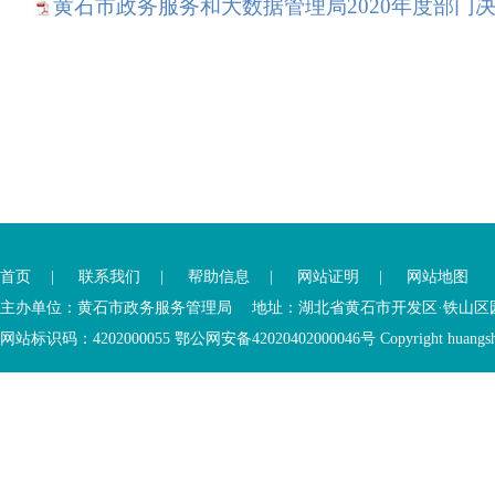
域
黄石市政务服务和大数据管理局2020年度部门决算
视
包
窗
含
区，
6
本
个
区
链
域
接，
包
按
含
tab
1
键
您
个
浏
您
已
链
览
已
离
接，
信
首页
|
联系我们
|
帮助信息
|
网站证明
|
网站地图
进
开
1
息
入
内
主办单位：黄石市政务服务管理局 地址：湖北省黄石市开发区·铁山区园博大道
个
底
容
图
网站标识码：4202000055 鄂公网安备42020402000046号 Copyright huangshi Al
部
视
片，
功
窗
按
您
能
区
tab
已
服
键
离
务
浏
开
区，
览
底
本