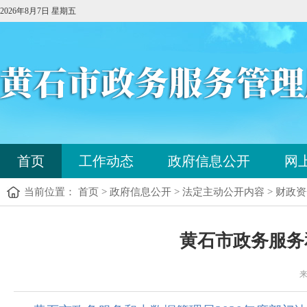
2026年8月7日 星期五
您
首页
工作动态
政府信息公开
网
已
进
当前位置： 首页 > 政府信息公开 > 法定主动公开内容 > 财政
入
站
点
您
导
黄石市政务服务
已
航
进
区，
入
来
本
内
区
容