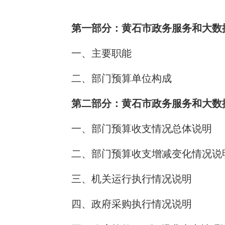
域
视
包
窗
含
第一部分：黄石市政务服务和大数
区，
6
本
个
区
一、主要职能
链
域
接，
包
按
二、部门预算单位构成
含
tab
16
键
个
第二部分：黄石市政务服务和大数据
浏
图
览
片，
信
一、部门预算收支情况总体说明
按
息
tab
二、部门预算收支增减变化情况说
键
浏
览
三、机关运行执行情况说明
信
息
四、政府采购执行情况说明