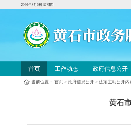
2026年8月6日 星期四
您
首页
工作动态
政府信息公开
已
进
当前位置： 首页 > 政府信息公开 > 法定主动公开内
入
站
点
您
导
黄石市
已
航
进
区，
入
本
内
区
容