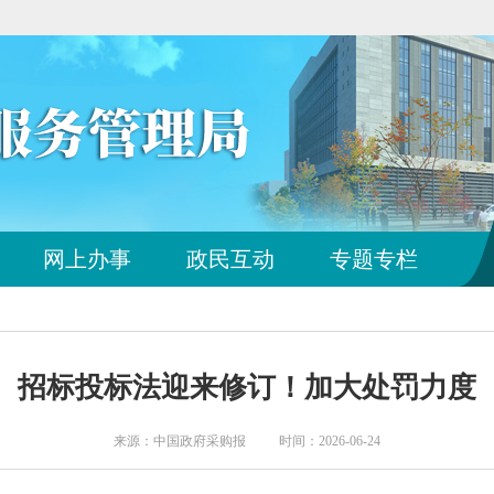
您
网上办事
政民互动
专题专栏
已
离
开
站
点
招标投标法迎来修订！加大处罚力度
导
航
区
来源：中国政府采购报 时间：2026-06-24