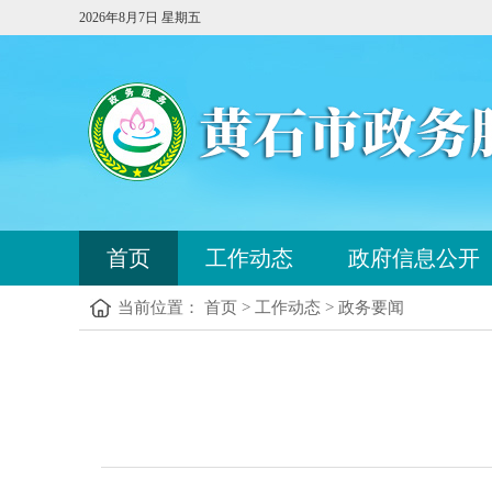
2026年8月7日 星期五
您
首页
工作动态
政府信息公开
已
进
当前位置： 首页 > 工作动态 > 政务要闻
入
站
点
您
导
已
航
进
区，
入
本
内
区
容