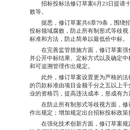
域
招标投标法修订草案6月23日提
视
包
窗
败等
。
含
区，
6
据悉，修订草案共6章79条，围
本
个
区
投标领域腐败，防止所有制形式等歧视
链
域
接，
标准和方法，防止简单以最低价中标
。
包
按
含
tab
在完善监管措施方面，修订草案强
按
键
并公开中标结果、定标方式以及确定中
tab
浏
键
和可追溯管理作出规定
。
览
浏
信
此外，修订草案设置更为严格的法
览
息
信
的罚款标准由项目金额千分之五以上千
息
业的资格罚，提高违法成本，形成有力
在防止所有制形式等歧视方面，修
作出规定
；
增加规定出台招标投标政策
在强化技术创新方面，修订草案规