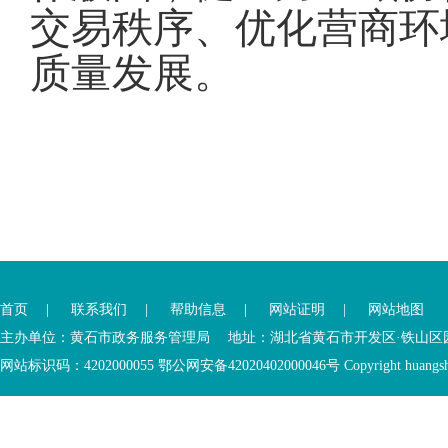
交易秩序、优化营商环
质量发展
。
您
您
已
已
离
首页
|
联系我们
|
帮助信息
|
网站证明
|
网站地图
进
开
入
内
主办单位：黄石市政务服务管理局 地址：湖北省黄石市开发区·铁山区园博大道
底
容
网站标识码：4202000055 鄂公网安备42020402000046号 Copyright huangshi Al
部
视
功
窗
您
能
区
已
服
离