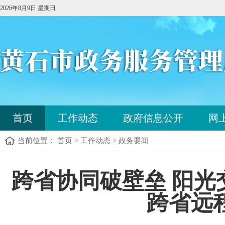
2026年8月9日 星期日
您
首页
工作动态
政府信息公开
网
已
进
当前位置： 首页 > 工作动态 > 政务要闻
入
站
点
您
跨省协同破壁垒 阳
导
已
航
进
区，
跨省远
入
本
内
区
容