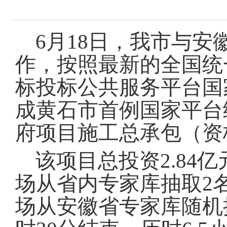
域
视
包
窗
含
区，
6
6月18日，我市与
本
个
区
链
作，按照最新的全国统
域
接，
包
按
标投标公共服务平台国
含
tab
按
键
成黄石市首例国家平台
tab
浏
键
览
浏
府项目施工总承包（资
信
览
息
信
该项目总投资2.84
息
场从省内专家库抽取2
场从安徽省专家库随机