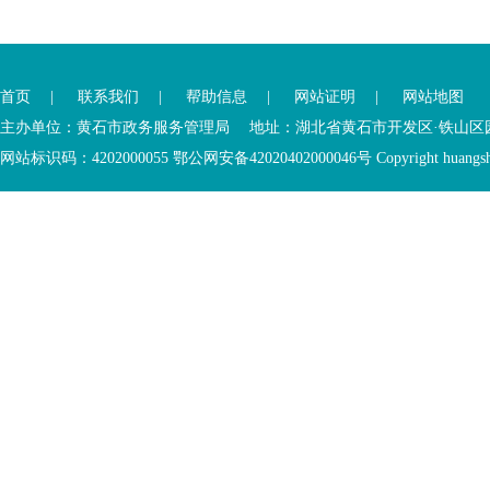
您
您
已
已
离
首页
|
联系我们
|
帮助信息
|
网站证明
|
网站地图
进
开
入
内
主办单位：黄石市政务服务管理局 地址：湖北省黄石市开发区·铁山区园博大道
底
容
网站标识码：4202000055 鄂公网安备42020402000046号 Copyright huangshi Al
部
视
功
窗
您
能
区
已
服
离
务
开
区，
底
本
部
区
功
域
能
包
服
含
务
5
区
个
链
接，