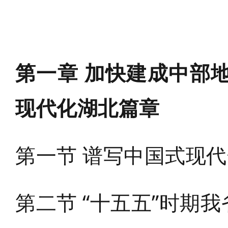
域
视
包
窗
含
区，
6
本
个
区
链
域
第一章 加快建成中部
接，
包
按
含
tab
1
键
现代化湖北篇章
个
浏
图
览
片，
信
按
息
tab
第一节 谱写中国式现
键
浏
览
信
第二节 “十五五”时期
息