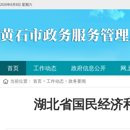
2026年8月8日 星期六
您
首页
工作动态
政府信息公开
网
已
进
当前位置： 首页 > 工作动态 > 政务要闻
入
站
点
您
湖北省国民经济
导
已
航
进
区，
入
本
内
区
容