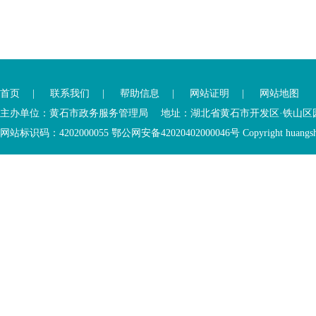
您
您
已
已
离
首页
|
联系我们
|
帮助信息
|
网站证明
|
网站地图
进
开
入
内
主办单位：黄石市政务服务管理局 地址：湖北省黄石市开发区·铁山区园博大道
底
容
网站标识码：4202000055 鄂公网安备42020402000046号 Copyright huangshi Al
部
视
功
窗
您
能
区
已
服
离
务
开
区，
底
本
部
区
功
域
能
包
服
含
务
5
区
个