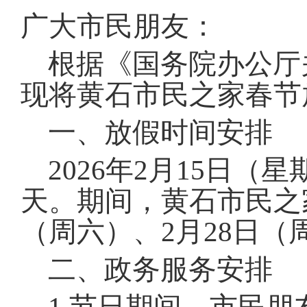
域
视
包
广大市民朋友：
窗
含
区，
6
根据《国务院办公厅
本
个
区
链
域
现将黄石市民之家春节
接，
包
按
含
tab
一、放假时间安排
2
键
个
浏
图
览
2026年2月15日（
片，
信
按
息
天
。
期间，黄石市民之
tab
键
（周六）、2月28日（
浏
览
信
二、政务服务安排
息