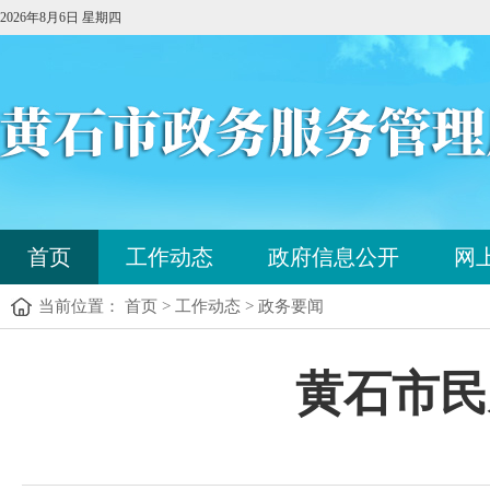
2026年8月6日 星期四
您
首页
工作动态
政府信息公开
网
已
进
当前位置： 首页 > 工作动态 > 政务要闻
入
站
点
您
黄石市民
导
已
航
进
区，
入
本
内
区
容