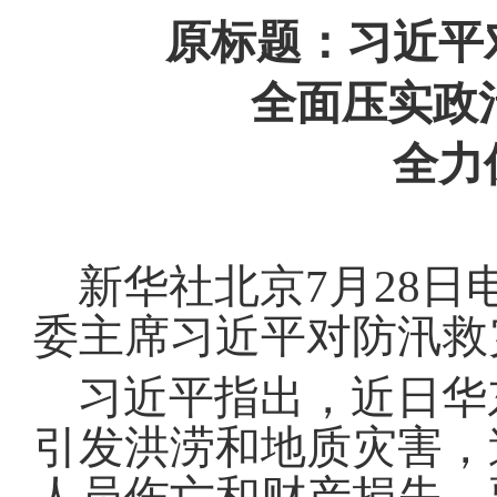
域
视
包
原标题：习近平
窗
含
区，
6
全面压实政
本
个
区
链
域
接，
全力
包
按
含
tab
按
键
tab
浏
键
览
新华社北京7月28
浏
信
览
息
信
委主席习近平对防汛救
息
习近平指出，近日华
引发洪涝和地质灾害，