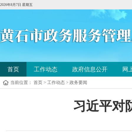
2026年8月7日 星期五
您
首页
工作动态
政府信息公开
网
已
进
当前位置： 首页 > 工作动态 > 政务要闻
入
站
点
您
习近平对
导
已
航
进
区，
入
本
内
区
容