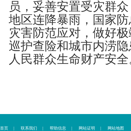
员，妥善安置受灾群众
地区连降暴雨，国家防
灾害防范应对，做好极
巡护查险和城市内涝隐
人民群众生命财产安全
您
您
已
已
离
首页
|
联系我们
|
帮助信息
|
网站证明
|
网站地图
进
开