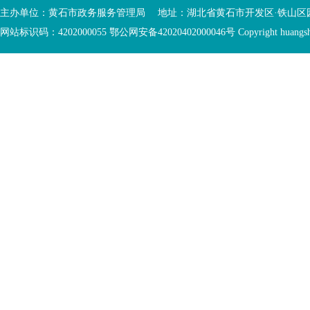
入
内
主办单位：黄石市政务服务管理局 地址：湖北省黄石市开发区·铁山区园博大道
底
容
网站标识码：4202000055 鄂公网安备42020402000046号 Copyright huangshi Al
部
视
功
窗
您
能
区
已
服
离
务
开
区，
底
本
部
区
功
域
能
包
服
含
务
5
区
个
链
接，
1
个
图
片，