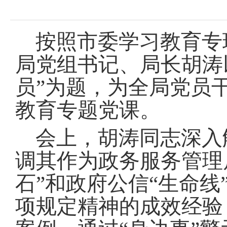
域
视
包
窗
含
区，
6
按照市委学习教育专
本
个
区
链
局党组书记、局长胡涛
域
接，
包
按
员”为题，为全局党员
含
tab
1
键
个
教育专题党课
。
浏
图
览
片，
信
会上，胡涛同志深入
按
息
tab
调其作为政务服务管理
键
浏
览
石”和政府公信“生命
信
息
项规定精神的成效经验