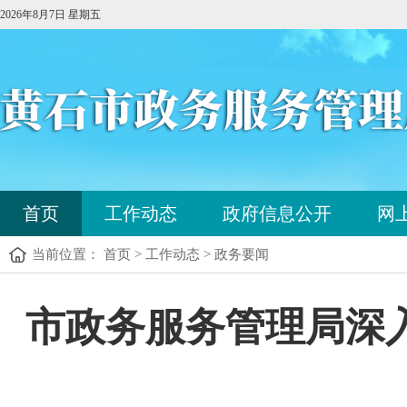
2026年8月7日 星期五
您
首页
工作动态
政府信息公开
网
已
进
当前位置： 首页 > 工作动态 > 政务要闻
入
站
点
您
市政务服务管理局深
导
已
航
进
区，
入
本
内
区
容