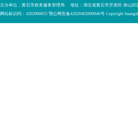
入
内
主办单位：黄石市政务服务管理局 地址：湖北省黄石市开发区·铁山区园博大道
底
容
网站标识码：4202000055 鄂公网安备42020402000046号 Copyright huangshi Al
部
视
功
窗
您
能
区
已
服
离
务
开
区，
底
本
部
区
功
域
能
包
服
含
务
5
区
个
链
接，
2
个
图
片，
按