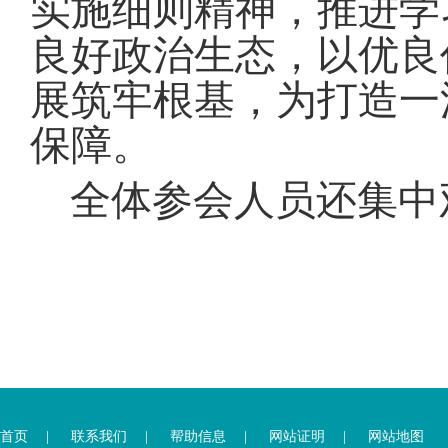
实施细则精神，推进学
良好政治生态，以优良
展筑牢根基，为打造一
保障
。
全体参会人员还集中
您
您
已
已
离
首页
|
联系我们
|
帮助信息
|
网站证明
|
网站地图
进
开