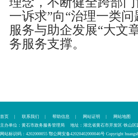
理念，不断健全跨部门
一诉求”向“治理一类问
服务与助企发展“大文
务服务支撑
。
您
您
已
已
离
首页
|
联系我们
|
帮助信息
|
网站证明
|
网站地图
进
开
入
内
主办单位：黄石市政务服务管理局 地址：湖北省黄石市开发区·铁山区园博大道
底
容
网站标识码：4202000055 鄂公网安备42020402000046号 Copyright huangshi Al
部
视