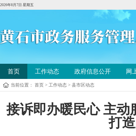
2026年8月7日 星期五
您
首页
工作动态
政府信息公开
网
已
进
当前位置： 首页 > 工作动态 > 县市区动态
入
站
点
您
接诉即办暖民心 主动服
导
已
航
进
区，
打造
入
本
内
区
容