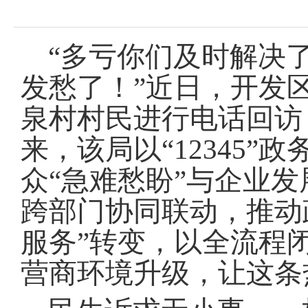
域
视
包
窗
含
区，
6
“多亏你们及时解决
本
个
区
链
发愁了
！
”近日，开发
域
接，
包
按
泉村村民进行电话回访
含
tab
按
键
来，该局以“12345
tab
浏
键
览
浏
众“急难愁盼”与企业
信
览
息
信
跨部门协同联动，推动
息
服务”转变，以全流程
营商环境升级，让这条