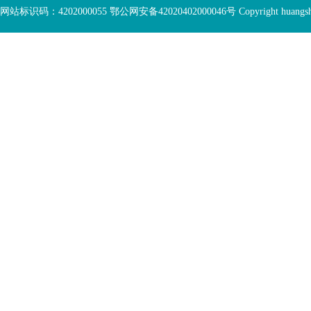
底
容
网站标识码：4202000055 鄂公网安备42020402000046号 Copyright huangshi Al
部
视
功
窗
您
能
区
已
服
离
务
开
区，
底
本
部
区
功
域
能
包
服
含
务
5
区
个
链
接，
1
个
图
片，
按
tab