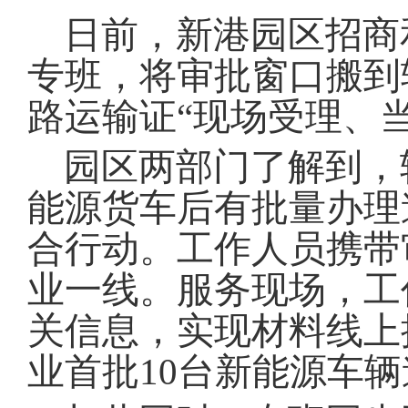
域
视
包
日前，新港园区招商
窗
含
区，
6
专班，将审批窗口搬到
本
个
区
链
路运输证“现场受理、
域
接，
包
按
含
tab
园区两部门了解到，
按
键
tab
浏
能源货车后有批量办理
键
览
浏
信
合行动
。
工作人员携带
览
息
信
业一线
。
服务现场，工
息
关信息，实现材料线上
业首批10台新能源车