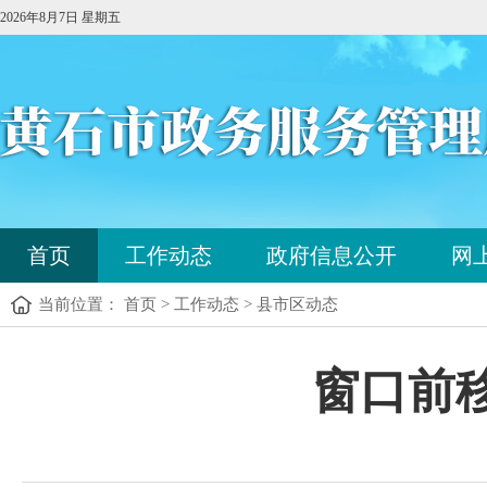
2026年8月7日 星期五
您
首页
工作动态
政府信息公开
网
已
进
当前位置： 首页 > 工作动态 > 县市区动态
入
站
点
您
窗口前
导
已
航
进
区，
入
本
内
区
容