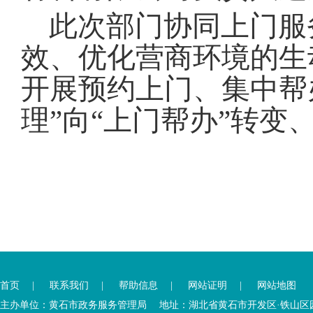
此次部门协同上门服
效、优化营商环境的生
开展预约上门、集中帮
理”向“上门帮办”转变
您
您
已
已
离
首页
|
联系我们
|
帮助信息
|
网站证明
|
网站地图
进
开
入
内
主办单位：黄石市政务服务管理局 地址：湖北省黄石市开发区·铁山区园博大道