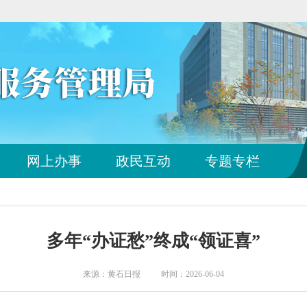
您
网上办事
政民互动
专题专栏
已
离
开
站
点
多年“办证愁”终成“领证喜”
导
航
区
来源：黄石日报 时间：2026-06-04