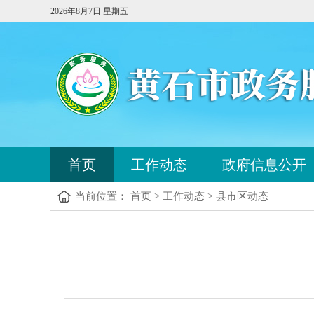
2026年8月7日 星期五
您
首页
工作动态
政府信息公开
已
进
当前位置： 首页 > 工作动态 > 县市区动态
入
站
点
您
导
已
航
进
区，
入
本
内
区
容