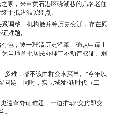
民之家，来自黄石港区磁湖巷的几名老住
”终于抵达温暖终点
。
关系调整、机构撤并等历史变迁，存在原
办证难题
。
冶有色，逐一理清历史沿革、确认申请主
，为当地首批居民办理了不动产权证
。
剩
、多难，都不该由群众来买单
。
”今年以
留问题
；
同时，实现城发·新时代（二
历史遗留办证难题，一边推动“交房即交
益
。