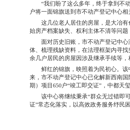
域
“我们盼了这么多年，终于拿到不
视
包
窗
户将一面锦旗送到市不动产登记中心相
含
区，
6
这几位老人居住的房屋，是大冶有
本
个
区
始房产档案缺失、权利主体不清等问题
链
域
接，
面对历史旧账，市不动产登记中心
包
按
含
tab
体、梳理残缺资料，在法理框架内寻找
按
键
余几户居民的房屋因涉及继承手续等，
tab
浏
键
览
鲜红的锦旗，映照着为民初心
。
该
浏
信
来，市不动产登记中心已化解新西南国际
览
息
信
期）项目650户“竣工即交证”，中都天
息
该中心将继续秉承“群众无过错即可
证”常态化落实，以高效政务服务纾民