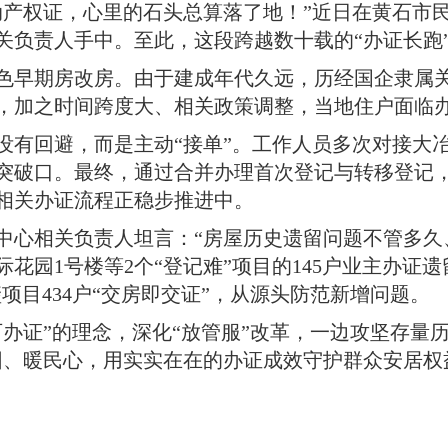
动产权证，心里的石头总算落了地
！
”近日在黄石市
关负责人手中
。
至此，这段跨越数十载的“办证长跑
色早期房改房
。
由于建成年代久远，历经国企隶属
，加之时间跨度大、相关政策调整，当地住户面临
没有回避，而是主动“接单”
。
工作人员多次对接大
突破口
。
最终，通过合并办理首次登记与转移登记
相关办证流程正稳步推进中
。
中心相关负责人坦言：“房屋历史遗留问题不管多久
花园1号楼等2个“登记难”项目的145户业主办证遗
玺项目434户“交房即交证”，从源头防范新增问题
。
办证”的理念，深化“放管服”改革，一边攻坚存量
困、暖民心，用实实在在的办证成效守护群众安居权