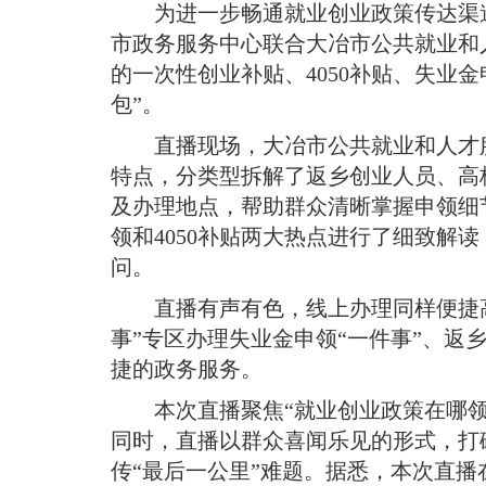
域
为进一步畅通就业创业政策传达渠
视
包
窗
市政务服务中心联合大冶市公共就业和
含
区，
6
的一次性创业补贴、4050补贴、失业
本
个
包”
。
区
链
域
接，
直播现场，大冶市公共就业和人才
包
按
特点，分类型拆解了返乡创业人员、高
含
tab
按
键
及办理地点，帮助群众清晰掌握申领细
tab
浏
领和4050补贴两大热点进行了细致
键
览
问
。
浏
信
览
息
直播有声有色，线上办理同样便捷
信
息
事”专区办理失业金申领“一件事”、返
捷的政务服务
。
本次直播聚焦“就业创业政策在哪
同时，直播以群众喜闻乐见的形式，打
传“最后一公里”难题
。
据悉，本次直播在