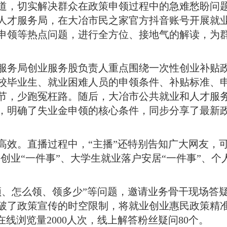
道，切实解决群众在政策申领过程中的急难愁盼问
人才服务局，在大冶市民之家官方抖音账号开展就
金申领等热点问题，进行全方位、接地气的解读，为
服务局创业服务股负责人重点围绕一次性创业补贴
校毕业生、就业困难人员的申领条件、补贴标准、
节，少跑冤枉路
。
随后，大冶市公共就业和人才服
解读，明确了失业金申领的核心条件，同步分享了最新
高效
。
直播过程中，“主播”还特别告知广大网友，
乡创业“一件事”、大学生就业落户安居“一件事”、个
领、怎么领、领多少”等问题，邀请业务骨干现场答
破了政策宣传的时空限制，将就业创业惠民政策精
线浏览量2000人次，线上解答粉丝疑问80个
。