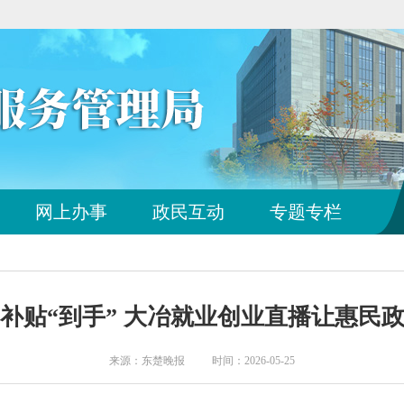
您
网上办事
政民互动
专题专栏
已
离
开
站
点
 补贴“到手” 大冶就业创业直播让惠民政
导
航
区
来源：东楚晚报 时间：2026-05-25