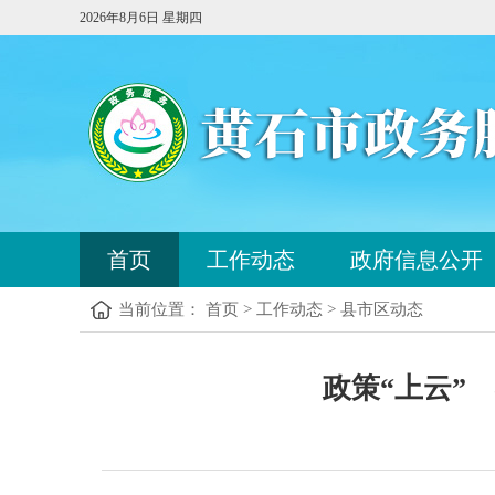
2026年8月6日 星期四
您
首页
工作动态
政府信息公开
已
进
当前位置： 首页 > 工作动态 > 县市区动态
入
站
点
您
导
政策“上云”
已
航
进
区，
入
本
内
区
容