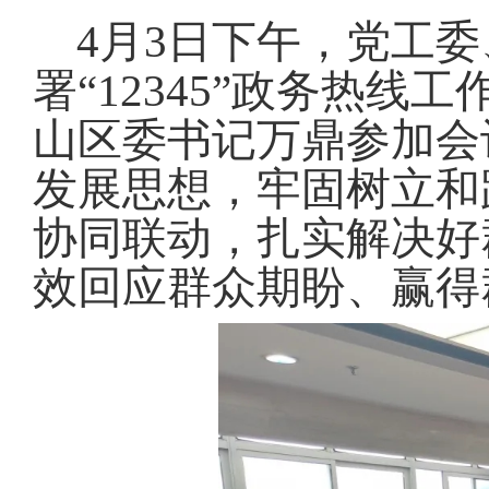
域
视
包
4月3日下午，党工
窗
含
区，
6
署“12345”政务热
本
个
区
链
山区委书记万鼎参加会
域
接，
包
按
发展思想，牢固树立和
含
tab
1
键
个
协同联动，扎实解决好
浏
图
览
片，
信
效回应群众期盼、赢得
按
息
tab
键
浏
览
信
息