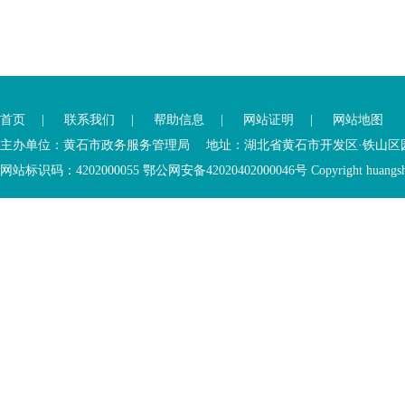
您
您
已
已
离
首页
|
联系我们
|
帮助信息
|
网站证明
|
网站地图
进
开
入
内
主办单位：黄石市政务服务管理局 地址：湖北省黄石市开发区·铁山区园博大道
底
容
网站标识码：4202000055 鄂公网安备42020402000046号 Copyright huangshi Al
部
视
功
窗
您
能
区
已
服
离
务
开
区，
底
本
部
区
功
域
能
包
服
含
务
5
区
个