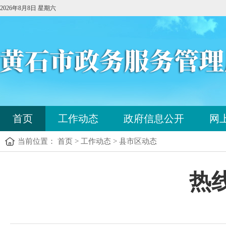
2026年8月8日 星期六
您
首页
工作动态
政府信息公开
网
已
进
当前位置： 首页 > 工作动态 > 县市区动态
入
站
点
您
热
导
已
航
进
区，
入
本
内
区
容