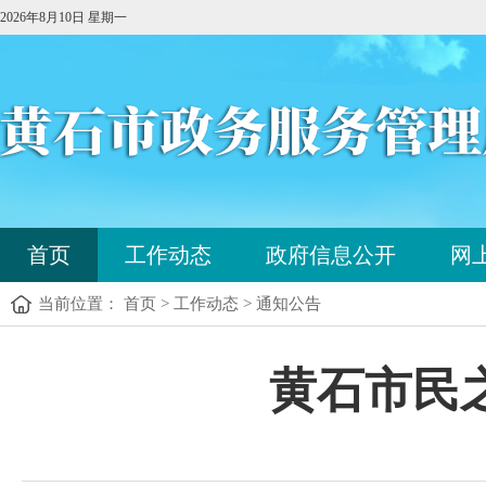
2026年8月10日 星期一
您
首页
工作动态
政府信息公开
网
已
进
当前位置： 首页 > 工作动态 > 通知公告
入
站
点
您
黄石市民之
导
已
航
进
区，
入
本
内
区
容