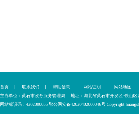
您
您
已
已
离
首页
|
联系我们
|
帮助信息
|
网站证明
|
网站地图
进
开
入
内
主办单位：黄石市政务服务管理局 地址：湖北省黄石市开发区·铁山区园博大道
底
容
网站标识码：4202000055 鄂公网安备42020402000046号 Copyright huangshi Al
部
视
功
窗
您
能
区
已
服
离
务
开