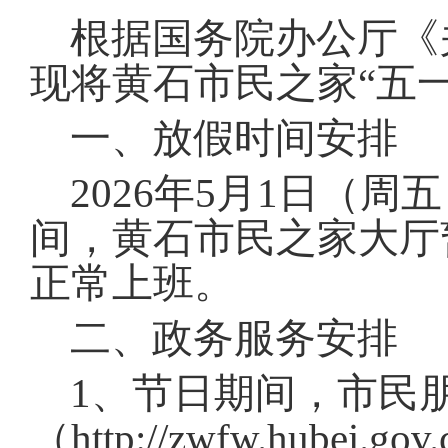
域
视
包
根据国务院办公厅《
窗
含
区，
6
现将黄石市民之家“五
本
个
区
链
域
一、放假时间安排
接，
包
按
含
tab
2026年5月1日（
4
键
个
浏
图
间，黄石市民之家大厅
览
片，
信
按
正常上班
。
息
tab
键
二、政务服务安排
浏
览
信
1、节日期间，市民
息
（http://zwfw.hub