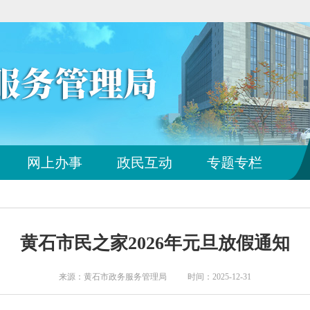
您
网上办事
政民互动
专题专栏
已
离
开
站
点
黄石市民之家2026年元旦放假通知
导
航
区
来源：黄石市政务服务管理局 时间：2025-12-31