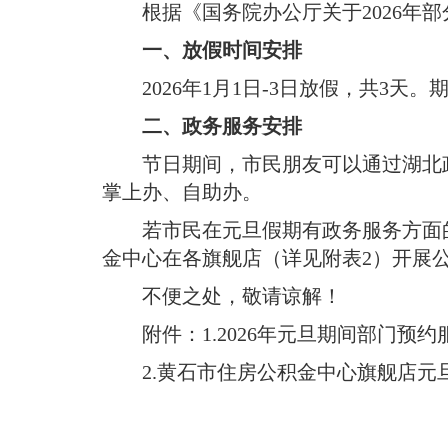
域
根据《国务院办公厅关于2026
视
包
窗
含
一、放假时间安排
区，
6
本
个
2026年1月1日-3日放假，共3天
。
区
链
域
二、政务服务安排
接，
包
按
节日期间，市民朋友可以通过湖北政务服务
含
tab
2
键
掌上办、自助办
。
个
浏
图
览
若市民在元旦假期有政务服务方面
片，
信
金中心在各旗舰店（详见附表2）开展公
按
息
tab
不便之处，敬请谅解
！
键
浏
附件：1.2026年元旦期间部门预
览
信
2.黄石市住房公积金中心旗舰店元
息