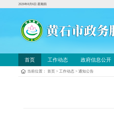
2026年8月6日 星期四
您
首页
工作动态
政府信息公开
已
进
当前位置： 首页 > 工作动态 > 通知公告
入
站
点
您
导
已
航
进
区，
入
本
内
区
容