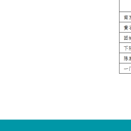
您
您
已
已
离