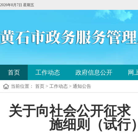
2026年8月7日 星期五
您
首页
工作动态
政府信息公开
网
已
进
当前位置： 首页 > 工作动态 > 通知公告
入
站
点
您
关于向社会公开征求
导
已
航
进
区，
施细则（试行
入
本
内
区
容