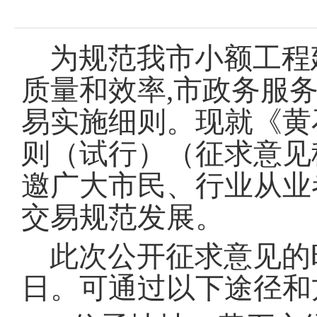
域
视
包
窗
含
区，
6
为规范我市小额工程
本
个
区
链
质量和效率,市政务服
域
接，
包
按
易实施细则
。
现就《黄
含
tab
1
键
个
则（试行）（征求意见
浏
图
览
片，
邀广大市民、行业从业
信
按
息
tab
交易规范发展
。
键
浏
览
此次公开征求意见的时间
信
息
日
。
可通过以下途径和