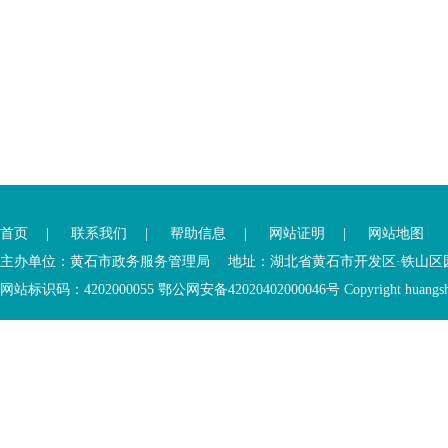
您
您
已
已
离
首页
|
联系我们
|
帮助信息
|
网站证明
|
网站地图
进
开
入
内
主办单位：黄石市政务服务管理局 地址：湖北省黄石市开发区·铁山区园博大道
底
容
网站标识码：4202000055 鄂公网安备42020402000046号 Copyright huangshi Al
部
视
功
窗
您
能
区
已
服
离
务
开
区，
底
本
部
区