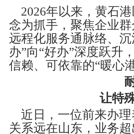
域
视
包
2026年以来，黄石
窗
含
区，
6
念为抓手，聚焦企业群
本
个
区
链
远程化服务通脉络、沉
域
接，
包
按
办”向“好办”深度跃
含
tab
3
键
个
信赖、可依靠的“暖心港
浏
图
览
片，
信
按
息
tab
键
让特殊
浏
览
信
近日，一位前来办理
息
关系远在山东，业务超