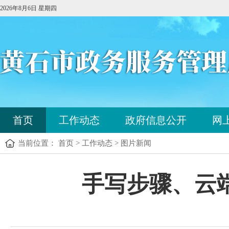
2026年8月6日 星期四
您
首页
工作动态
政府信息公开
网
已
进
当前位置： 首页 > 工作动态 > 图片新闻
入
站
点
您
手写步骤、云
导
已
航
进
区，
入
本
内
区
容