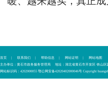
暖、越来越实，真正成
您
您
已
已
离
首页
|
联系我们
|
帮助信息
|
网站证明
|
网站地图
进
开
入
内
主办单位：黄石市政务服务管理局 地址：湖北省黄石市开发区·铁山区园博大道
底
容
网站标识码：4202000055 鄂公网安备42020402000046号 Copyright huangshi Al
部
视
功
窗
您
能
区
已
服
离
务
开
区，
底
本
部