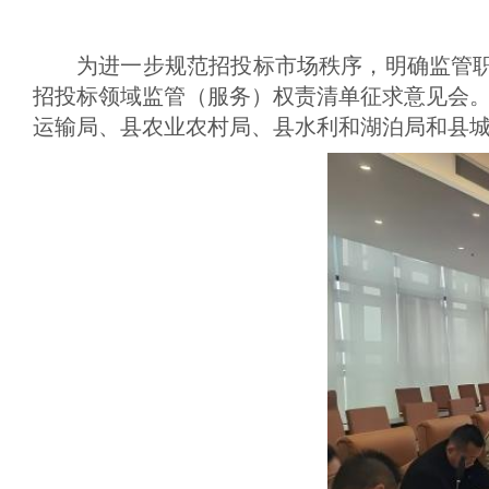
域
视
包
窗
含
为进一步规范招投标市场秩序，明确监管职
区，
6
本
个
招投标领域监管（服务）权责清单征求意见会
区
链
运输局、县农业农村局、县水利和湖泊局和县
域
接，
包
按
含
tab
1
键
个
浏
图
览
片，
信
按
息
tab
键
浏
览
信
息