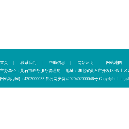
您
您
已
已
离
首页
|
联系我们
|
帮助信息
|
网站证明
|
网站地图
进
开
入
内
主办单位：黄石市政务服务管理局 地址：湖北省黄石市开发区·铁山区园博大道
底
容
网站标识码：4202000055 鄂公网安备42020402000046号 Copyright huangshi Al
部
视
功
窗
您
能
区
已
服
离
务
开
区，
底
本
部
区
功