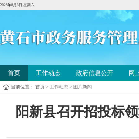
2026年8月8日 星期六
您
首页
工作动态
政府信息公开
网
已
进
当前位置： 首页 > 工作动态 > 图片新闻
入
站
点
您
阳新县召开招投标领
导
已
航
进
区，
入
本
内
区
容