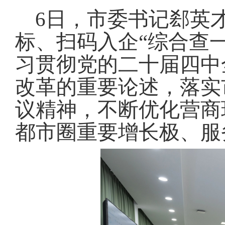
域
视
包
6日，市委书记郄英
窗
含
区，
6
标、扫码入企“综合查
本
个
区
链
习贯彻党的二十届四中
域
接，
包
按
改革的重要论述，落实
含
tab
2
键
个
议精神，不断优化营商
浏
图
览
片，
信
都市圈重要增长极、服
按
息
tab
键
浏
览
信
息