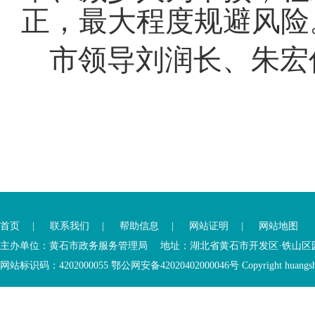
正，最大程度规避风险
市领导刘润长、朱宏
您
您
已
已
离
首页
|
联系我们
|
帮助信息
|
网站证明
|
网站地图
进
开
入
内
主办单位：黄石市政务服务管理局 地址：湖北省黄石市开发区·铁山区园博大道
底
容
网站标识码：4202000055 鄂公网安备42020402000046号 Copyright huangshi Al
部
视
功
窗
您
能
区
已