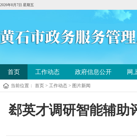
2026年8月7日 星期五
您
首页
工作动态
政府信息公开
网
已
进
当前位置： 首页 > 工作动态 > 图片新闻
入
站
点
您
郄英才调研智能辅助
导
已
航
进
区，
入
本
内
区
容