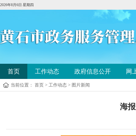
2026年8月6日 星期四
您
首页
工作动态
政府信息公开
网
已
进
当前位置： 首页 > 工作动态 > 图片新闻
入
站
点
您
导
海报
已
航
进
区，
入
本
内
区
容