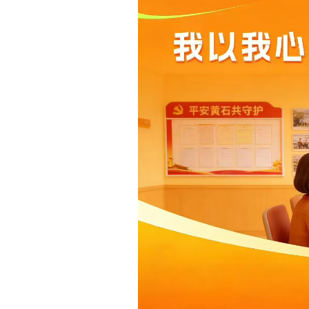
域
视
包
窗
含
区，
6
本
个
区
链
域
接，
包
按
含
tab
4
键
个
浏
图
览
片，
信
按
息
tab
键
浏
览
信
息