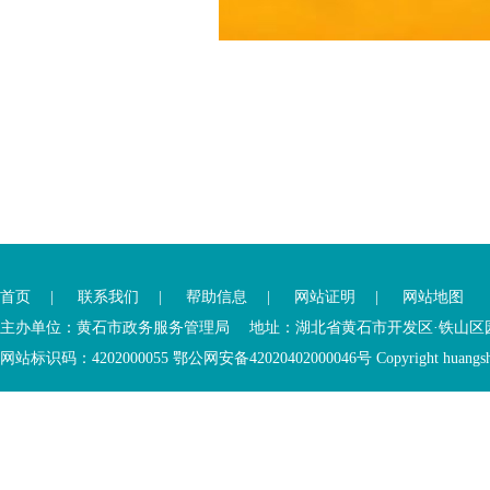
您
您
已
已
离
首页
|
联系我们
|
帮助信息
|
网站证明
|
网站地图
进
开
入
内
主办单位：黄石市政务服务管理局 地址：湖北省黄石市开发区·铁山区园博大道
底
容
网站标识码：4202000055 鄂公网安备42020402000046号 Copyright huangshi Al
部
视
功
窗
您
能
区
已
服
离
务
开
区，