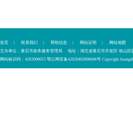
您
您
已
已
离
首页
|
联系我们
|
帮助信息
|
网站证明
|
网站地图
进
开
入
内
主办单位：黄石市政务服务管理局 地址：湖北省黄石市开发区·铁山区园博大道
底
容
网站标识码：4202000055 鄂公网安备42020402000046号 Copyright huangshi Al
部
视
功
窗
您
能
区
已
服
离
务
开
区，
底
本
部
区
功
域
能
包
服
含
务
5