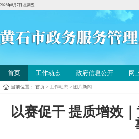
2026年8月7日 星期五
您
首页
工作动态
政府信息公开
网
已
进
当前位置： 首页 > 工作动态 > 图片新闻
入
站
点
您
以赛促干 提质增效
导
已
航
进
区，
入
本
内
区
容