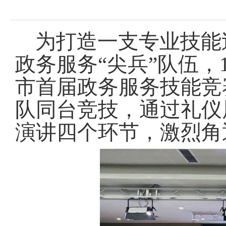
域
视
包
窗
含
区，
6
为打造一支专业技能
本
个
区
链
政务服务“尖兵”队伍，
域
接，
包
按
市首届政务服务技能竞
含
tab
4
键
个
队同台竞技，通过礼仪
浏
图
览
片，
演讲四个环节，激烈角
信
按
息
tab
键
浏
览
信
息