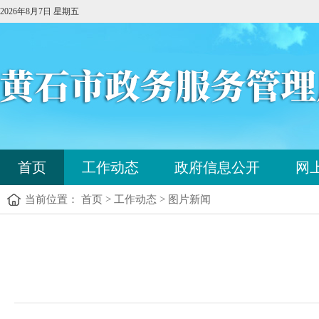
2026年8月7日 星期五
您
首页
工作动态
政府信息公开
网
已
进
当前位置： 首页 > 工作动态 > 图片新闻
入
站
点
您
导
已
航
进
区，
入
本
内
区
容