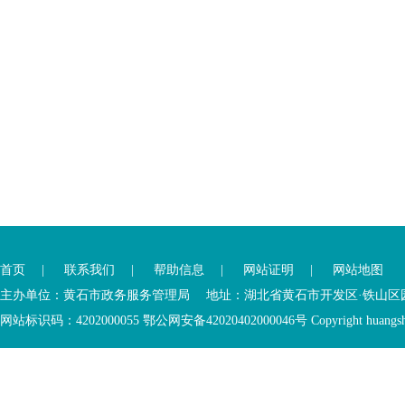
您
您
已
已
离
首页
|
联系我们
|
帮助信息
|
网站证明
|
网站地图
进
开
入
内
主办单位：黄石市政务服务管理局 地址：湖北省黄石市开发区·铁山区园博大道
底
容
网站标识码：4202000055 鄂公网安备42020402000046号 Copyright huangshi Al
部
视
功
窗
您
能
区
已
服
离