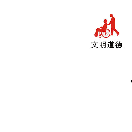
域
视
包
窗
含
区，
6
本
个
区
链
域
接，
包
按
含
tab
1
键
个
浏
图
览
片，
信
按
息
tab
键
浏
览
信
息