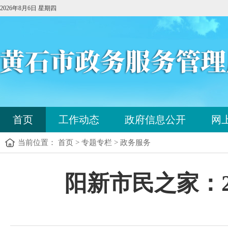
2026年8月6日 星期四
您
首页
工作动态
政府信息公开
网
已
进
当前位置： 首页 > 专题专栏 > 政务服务
入
站
点
您
阳新市民之家：2
导
已
航
进
区，
入
本
内
区
容