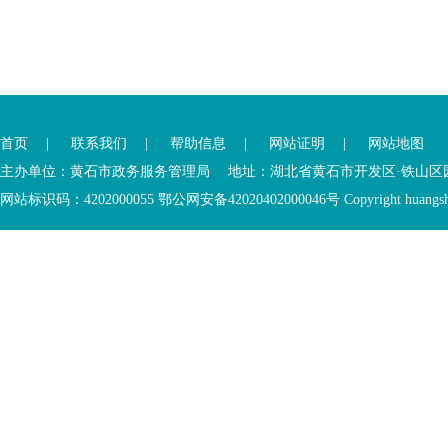
您
您
已
已
离
首页
|
联系我们
|
帮助信息
|
网站证明
|
网站地图
进
开
入
内
主办单位：黄石市政务服务管理局 地址：湖北省黄石市开发区·铁山区园博大道
底
容
网站标识码：4202000055 鄂公网安备42020402000046号 Copyright huangshi Al
部
视
功
窗
您
能
区
已
服
离
务
开
区，
底
本
部
区
功
域
能
包
服
含
务
5