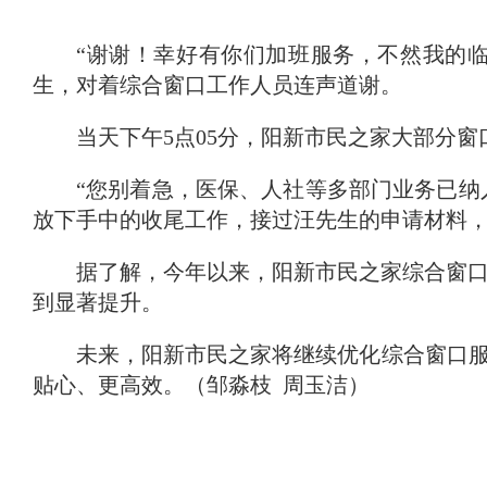
域
视
包
窗
含
“谢谢
！
幸好有你们加班服务，不然我的
区，
6
生，对着综合窗口工作人员连声道谢
。
本
个
区
链
域
当天下午5点05分，阳新市民之家大部分
接，
包
按
含
tab
“您别着急，医保、人社等多部门业务已纳
按
键
放下手中的收尾工作，接过汪先生的申请材料
tab
浏
键
览
浏
据了解，今年以来，阳新市民之家综合窗口
信
览
息
到显著提升
。
信
息
未来，阳新市民之家将继续优化综合窗口服
贴心、更高效
。
（邹淼枝 周玉洁）