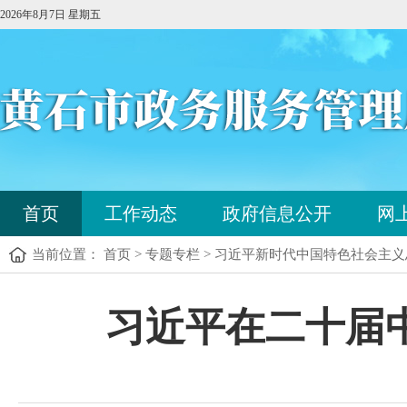
2026年8月7日 星期五
您
首页
工作动态
政府信息公开
网
已
进
当前位置： 首页 > 专题专栏 > 习近平新时代中国特色社会主
入
站
点
您
习近平在二十届
导
已
航
进
区，
入
本
内
区
容