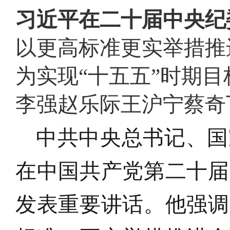
域
视
包
习近平在二十届中央纪
窗
含
区，
6
以更高标准更实举措推
本
个
区
链
域
接，
为实现“十五五”时期
包
按
含
tab
按
键
李强赵乐际王沪宁蔡奇
tab
浏
键
览
浏
信
中共中央总书记、国
览
息
信
息
在中国共产党第二十届
发表重要讲话
。
他强调