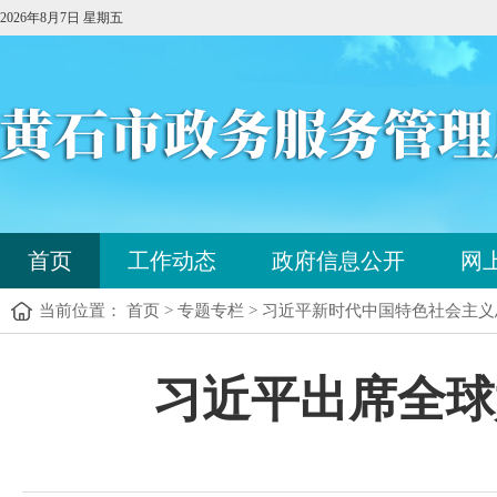
2026年8月7日 星期五
您
首页
工作动态
政府信息公开
网
已
进
当前位置： 首页 > 专题专栏 > 习近平新时代中国特色社会主
入
站
点
您
习近平出席全球
导
已
航
进
区，
入
本
内
区
容