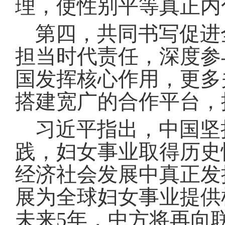
理，使性别平等真正内
第四，共同书写促进
担当时代责任，深度参
国发挥核心作用，更多
搭建宽广的合作平台，
习近平指出，中国坚
践，妇女事业取得历史
经济社会发展中真正发
展为全球妇女事业提供
未来5年，中方将再向联