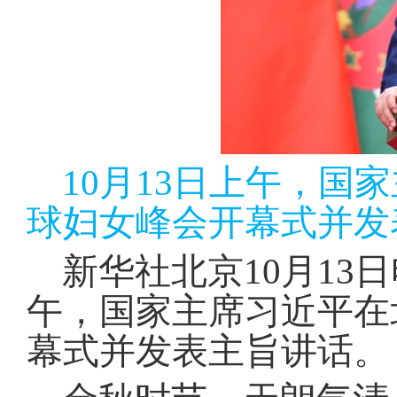
10月13日上午，
球妇女峰会开幕式并发
新华社北京10月13
午，国家主席习近平在
幕式并发表主旨讲话
。