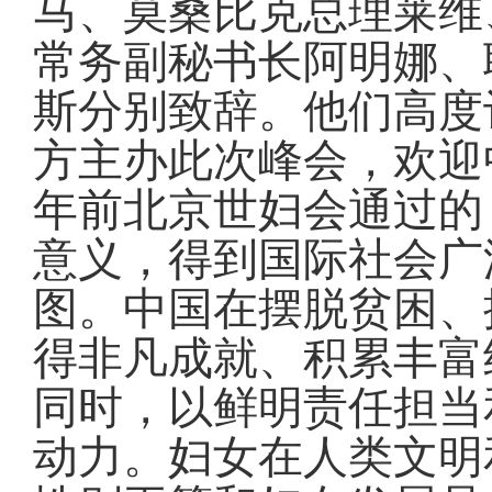
马、莫桑比克总理莱维
常务副秘书长阿明娜、
斯分别致辞
。
他们高度
方主办此次峰会，欢迎
年前北京世妇会通过的
意义，得到国际社会广
图
。
中国在摆脱贫困、
得非凡成就、积累丰富
同时，以鲜明责任担当
动力
。
妇女在人类文明