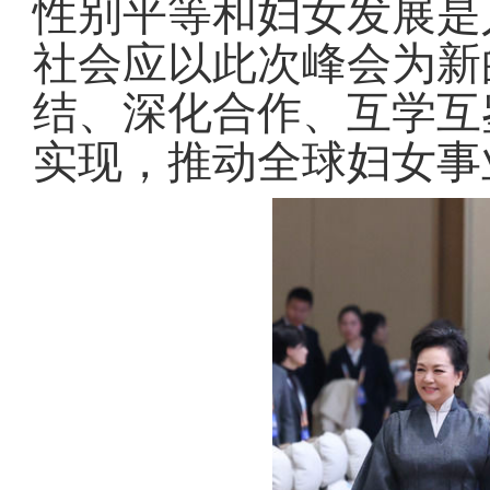
性别平等和妇女发展是
社会应以此次峰会为新
结、深化合作、互学互
实现，推动全球妇女事