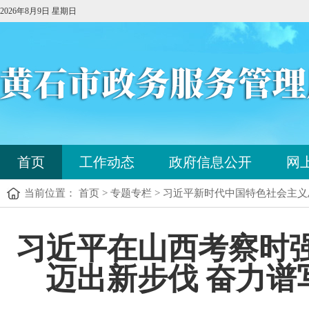
2026年8月9日 星期日
您
首页
工作动态
政府信息公开
网
已
进
当前位置： 首页 > 专题专栏 > 习近平新时代中国特色社会主
入
站
点
您
习近平在山西考察时
导
已
航
进
区，
迈出新步伐 奋力
入
本
内
区
容