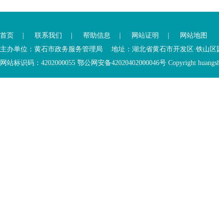
您
您
已
已
离
首页
|
联系我们
|
帮助信息
|
网站证明
|
网站地图
进
开
入
内
主办单位：黄石市政务服务管理局 地址：湖北省黄石市开发区·铁山区园博大道
底
容
网站标识码：4202000055 鄂公网安备42020402000046号 Copyright huangshi Al
部
视
功
窗
您
能
区
已
服
离
务
开
区，
底
本
部
区
功
域
能
包
服
含
务
5
区
个
链
接，