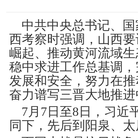
域
视
包
窗
含
区，
6
中共中央总书记、国
本
个
区
链
西考察时强调，山西要
域
接，
包
按
崛起、推动黄河流域生
含
tab
按
键
稳中求进工作总基调，
tab
浏
键
览
浏
发展和安全，努力在推
信
览
息
信
奋力谱写三晋大地推进
息
7月7日至8日，习
同下，先后到阳泉、太