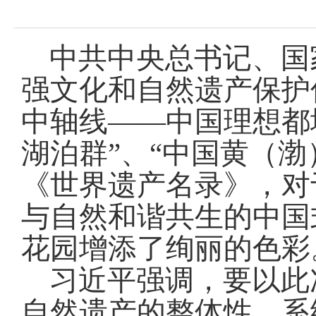
域
视
包
窗
含
区，
6
中共中央总书记、国
本
个
区
链
强文化和自然遗产保护
域
接，
包
按
中轴线——中国理想都
含
tab
按
键
湖泊群”、“中国黄（
tab
浏
键
览
浏
《世界遗产名录》，对
信
览
息
信
与自然和谐共生的中国
息
花园增添了绚丽的色彩
习近平强调，要以此
自然遗产的整体性、系