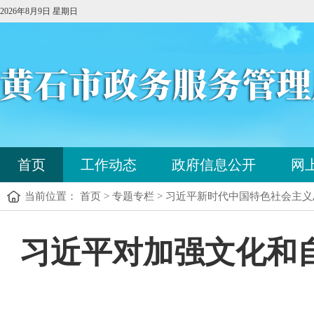
2026年8月9日 星期日
您
首页
工作动态
政府信息公开
网
已
进
当前位置： 首页 > 专题专栏 > 习近平新时代中国特色社会主
入
站
点
您
习近平对加强文化和
导
已
航
进
区，
入
本
内
区
容