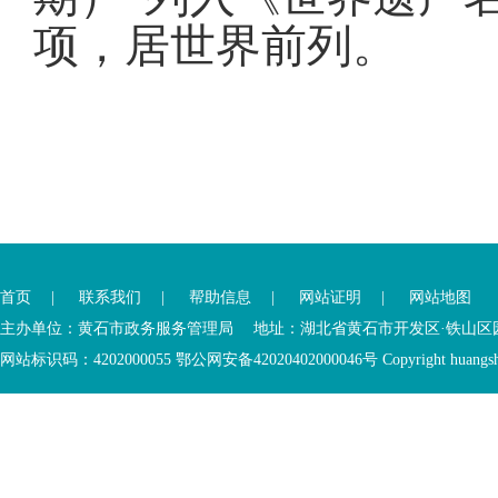
项，居世界前列
。
您
您
已
已
离
首页
|
联系我们
|
帮助信息
|
网站证明
|
网站地图
进
开
入
内
主办单位：黄石市政务服务管理局 地址：湖北省黄石市开发区·铁山区园博大道
底
容
网站标识码：4202000055 鄂公网安备42020402000046号 Copyright huangshi Al
部
视
功
窗
您
能
区
已
服
离
务
开
区，
底