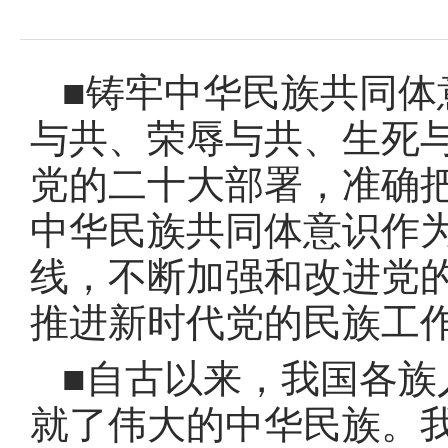
域
视
包
窗
含
区，
6
本
■铸牢中华民族共同体
个
区
链
域
接，
与共、荣辱与共、生死
包
按
含
tab
党的二十大部署，准确
按
键
tab
浏
中华民族共同体意识作
键
览
浏
信
线，不断加强和改进党
览
息
信
息
推进新时代党的民族工
■自古以来，我国各族
就了伟大的中华民族
。