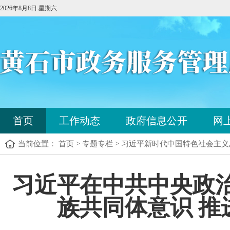
2026年8月8日 星期六
您
首页
工作动态
政府信息公开
网
已
进
当前位置： 首页 > 专题专栏 > 习近平新时代中国特色社会主
入
站
点
您
习近平在中共中央政
导
已
航
进
区，
族共同体意识 
入
本
内
区
容