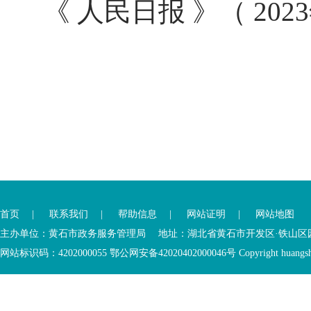
《 人民日报 》（ 2023
您
您
已
已
离
首页
|
联系我们
|
帮助信息
|
网站证明
|
网站地图
进
开
入
内
主办单位：黄石市政务服务管理局 地址：湖北省黄石市开发区·铁山区园博大道
底
容
网站标识码：4202000055 鄂公网安备42020402000046号 Copyright huangshi Al
部
视
功
窗
您
能
区
已
服
离