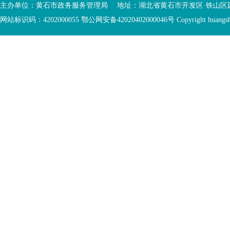
入
内
主办单位：黄石市政务服务管理局 地址：湖北省黄石市开发区·铁山区园博大道
底
容
网站标识码：4202000055 鄂公网安备42020402000046号 Copyright huangshi Al
部
视
功
窗
您
能
区
已
服
离
务
开
区，
底
本
部
区
功
域
能
包
服
含
务
5
区
个
链
接，
2
个
图
片，
按