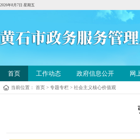
2026年8月7日 星期五
您
首页
工作动态
政府信息公开
网
已
进
当前位置： 首页 > 专题专栏 > 社会主义核心价值观
入
站
点
您
导
已
航
进
区，
入
本
内
区
容