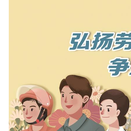
域
视
包
窗
含
区，
6
本
个
区
链
域
接，
包
按
含
tab
1
键
个
浏
图
览
片，
信
按
息
tab
键
浏
览
信
息