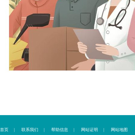
您
您
已
已
离
首页
|
联系我们
|
帮助信息
|
网站证明
|
网站地图
进
开