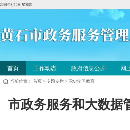
2026年8月6日 星期四
您
首页
工作动态
政府信息公开
网
已
进
当前位置： 首页 > 专题专栏 > 党史学习教育
入
站
点
您
市政务服务和大数据
导
已
航
进
区，
入
本
内
区
容