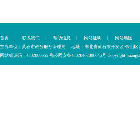
您
您
已
已
离
首页
|
联系我们
|
帮助信息
|
网站证明
|
网站地图
进
开
入
内
主办单位：黄石市政务服务管理局 地址：湖北省黄石市开发区·铁山区园博大道
底
容
网站标识码：4202000055 鄂公网安备42020402000046号 Copyright huangshi Al
部
视
功
窗
您
能
区
已
服
离
务
开
区，
底
本
部
区
功
域
能
包
服
含
务
5
区
个