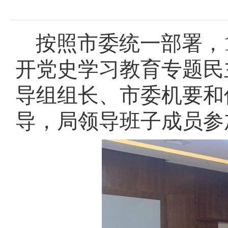
域
视
包
窗
含
区，
6
按照市委统一部署，
本
个
区
链
域
开党史学习教育专题民
接，
包
按
含
tab
导组组长、市委机要和
2
键
个
浏
图
导，局领导班子成员参
览
片，
信
按
息
tab
键
浏
览
信
息