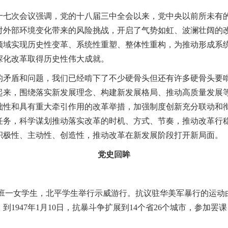
次会议强调，党的十八届三中全会以来，党中央以前所未有的
对外部环境变化带来的风险挑战，开启了气势如虹、波澜壮阔的
领域实现历史性变革、系统性重塑、整体性重构，为推动形成系
深化改革取得历史性伟大成就。
盾和问题，我们已经啃下了不少硬骨头但还有许多硬骨头要啃
起来，围绕落实新发展理念、构建新发展格局、推动高质量发展
础性和具有重大牵引作用的改革举措，加强制度创新充分联动和
任务，科学谋划推动落实改革的时机、方式、节奏，推动改革行
积极性、主动性、创造性，推动改革在新发展阶段打开新局面。
党史回眸
班一女学生，北平学生举行示威游行。抗议驻华美军暴行的运动
1947年1月10日，抗暴斗争扩展到14个省26个城市，参加罢