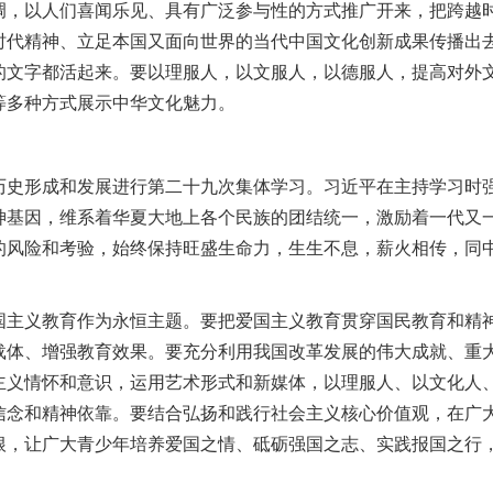
调，以人们喜闻乐见、具有广泛参与性的方式推广开来，把跨越
时代精神、立足本国又面向世界的当代中国文化创新成果传播出
的文字都活起来。要以理服人，以文服人，以德服人，提高对外
等多种方式展示中华文化魅力。
形成和发展进行第二十九次集体学习。习近平在主持学习时强
基因，维系着华夏大地上各个民族的团结统一，激励着一代又一代
的风险和考验，始终保持旺盛生命力，生生不息，薪火相传，同
义教育作为永恒主题。要把爱国主义教育贯穿国民教育和精神
载体、增强教育效果。要充分利用我国改革发展的伟大成就、重
主义情怀和意识，运用艺术形式和新媒体，以理服人、以文化人
信念和精神依靠。要结合弘扬和践行社会主义核心价值观，在广
根，让广大青少年培养爱国之情、砥砺强国之志、实践报国之行