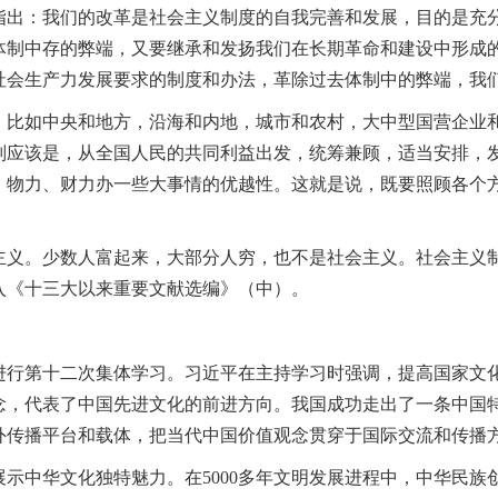
：我们的改革是社会主义制度的自我完善和发展，目的是充分
体制中存的弊端，又要继承和发扬我们在长期革命和建设中形成
社会生产力发展要求的制度和办法，革除过去体制中的弊端，我
如中央和地方，沿海和内地，城市和农村，大中型国营企业和
则应该是，从全国人民的共同利益出发，统筹兼顾，适当安排，
、物力、财力办一些大事情的优越性。这就是说，既要照顾各个
。少数人富起来，大部分人穷，也不是社会主义。社会主义制
入《十三大以来重要文献选编》（中）。
第十二次集体学习。习近平在主持学习时强调，提高国家文化
念，代表了中国先进文化的前进方向。我国成功走出了一条中国
外传播平台和载体，把当代中国价值观念贯穿于国际交流和传播
中华文化独特魅力。在5000多年文明发展进程中，中华民族