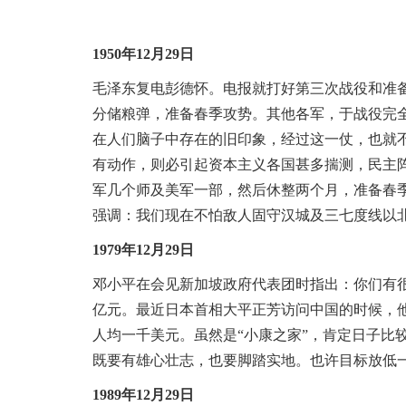
域
视
包
窗
含
区，
1950年12月29日
6
本
个
毛泽东复电彭德怀
。
电报就打好第三次战役和准
区
链
域
接，
分储粮弹，准备春季攻势
。
其他各军，于战役完
包
按
在人们脑子中存在的旧印象，经过这一仗，也就
含
tab
有动作，则必引起资本主义各国甚多揣测，民主
1
键
个
浏
军几个师及美军一部，然后休整两个月，准备春
链
览
强调：我们现在不怕敌人固守汉城及三七度线以
接，
信
1
息
1979年12月29日
个
图
邓小平在会见新加坡政府代表团时指出：你们有
片，
亿元
。
最近日本首相大平正芳访问中国的时候，
按
tab
人均一千美元
。
虽然是“小康之家”，肯定日子比
键
既要有雄心壮志，也要脚踏实地
。
也许目标放低
浏
览
1989年12月29日