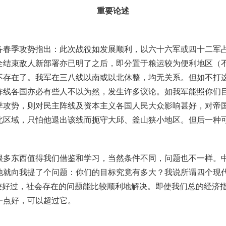
重要论述
备春季攻势指出：此次战役如发展顺利，以六十六军或四十二军
全结束敌人新部署亦已明了之后，即分置于粮运较为便利地区（
不存在了
。
我军在三八线以南或以北休整，均无关系
。
但如不打
阵线各国亦必有些人不以为然，发生许多议论
。
如我军能照你们
季攻势，则对民主阵线及资本主义各国人民大众影响甚好，对帝
北区域，只怕他退出该线而扼守大邱、釜山狭小地区
。
但后一种
很多东西值得我们借鉴和学习，当然条件不同，问题也不一样
。
他就向我提了个问题：你们的目标究竟有多大
？
我说所谓四个现
较好过，社会存在的问题能比较顺利地解决
。
即使我们总的经济
一点好，可以超过它
。