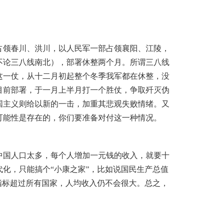
占领春川、洪川，以人民军一部占领襄阳、江陵，
不论三八线南北），部署休整两个月
。
所谓三八线
这一仗，从十二月初起整个冬季我军都在休整，没
目前部署，于一月上半月打一个胜仗，争取歼灭伪
国主义则给以新的一击，加重其悲观失败情绪
。
又
可能性是存在的，你们要准备对付这一种情况
。
中国人口太多，每个人增加一元钱的收入，就要十
代化，只能搞个“小康之家”，比如说国民生产总值
指标超过所有国家，人均收入仍不会很大
。
总之，