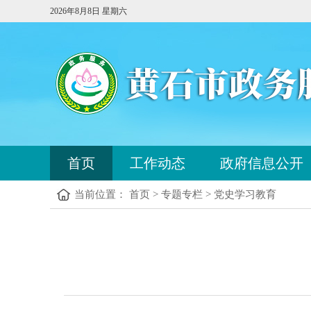
2026年8月8日 星期六
您
首页
工作动态
政府信息公开
已
进
当前位置： 首页 > 专题专栏 > 党史学习教育
入
站
点
您
导
已
航
进
区，
入
本
内
区
容