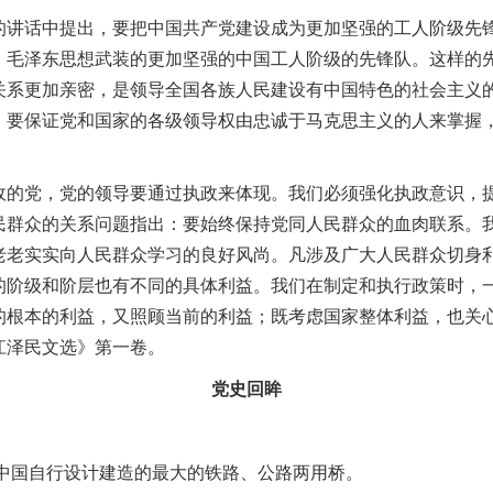
的讲话中提出，要把中国共产党建设成为更加坚强的工人阶级先
、毛泽东思想武装的更加坚强的中国工人阶级的先锋队
。
这样的
关系更加亲密，是领导全国各族人民建设有中国特色的社会主义
。
要保证党和国家的各级领导权由忠诚于马克思主义的人来掌握
政的党，党的领导要通过执政来体现
。
我们必须强化执政意识，
民群众的关系问题指出：要始终保持党同人民群众的血肉联系
。
老老实实向人民群众学习的良好风尚
。
凡涉及广大人民群众切身
的阶级和阶层也有不同的具体利益
。
我们在制定和执行政策时，
的根本的利益，又照顾当前的利益
；
既考虑国家整体利益，也关
江泽民文选》第一卷
。
党史回眸
中国自行设计建造的最大的铁路、公路两用桥
。