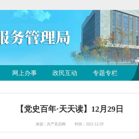
您
网上办事
政民互动
专题专栏
已
离
开
站
点
【党史百年·天天读】12月29日
导
航
区
来源：共产党员网 时间：2021-12-29