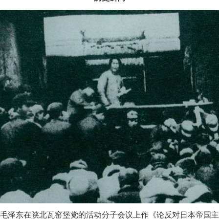
27日，毛泽东在陕北瓦窑堡党的活动分子会议上作《论反对日本帝国