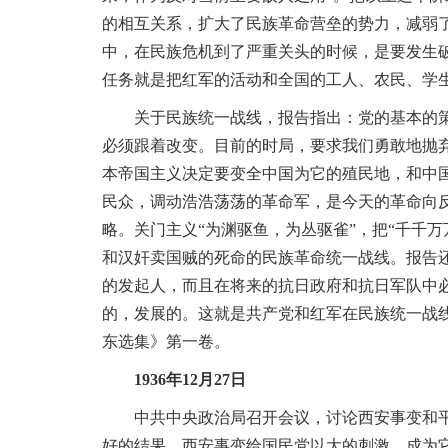
的相互关系，扩大了民族革命营垒的势力，减弱
中，在民族危机到了严重关头的时候，是要发生
任务就是把红军的活动和全国的工人、农民、学
关于民族统一战线，报告指出：党的基本的策略
必须跟着改变。目前的时局，要求我们勇敢地抛
本帝国主义决定要变全中国为它的殖民地，和中
民众，调动浩浩荡荡的革命军，是今天的革命向
略。关门主义“为渊驱鱼，为丛驱雀”，把“千千
和汉奸卖国贼的死命的民族革命统一战线。报告
的发起人，而且在将来的抗日政府和抗日军队中
的，发展的。这就是共产党和红军在民族统一战
东选集》第一卷。
1936年12月27日
中共中央政治局召开会议，讨论西安事变和平解
好的结果。西安事变给国民党以大的刺激，成为