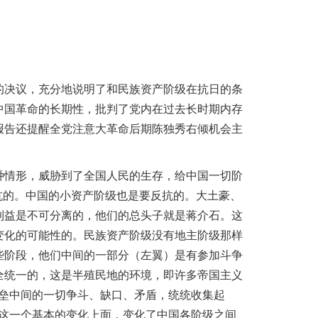
决议，充分地说明了和民族资产阶级在抗日的条
中国革命的长期性，批判了党内在过去长时期内存
报告还提醒全党注意大革命后期陈独秀右倾机会主
情形，威胁到了全国人民的生存，给中国一切阶
抗的。中国的小资产阶级也是要反抗的。大土豪、
利益是不可分离的，他们的总头子就是蒋介石。这
变化的可能性的。民族资产阶级没有地主阶级那样
些阶段，他们中间的一部分（左翼）是有参加斗争
全统一的，这是半殖民地的环境，即许多帝国主义
垒中间的一切争斗、缺口、矛盾，统统收集起
这一个基本的变化上面，变化了中国各阶级之间