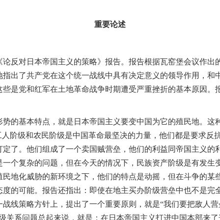
重要论述
反对日本帝国主义的策略》报告。报告根据瓦窑堡会议作出的
地指出了共产党在这个统一战线中具有决定意义的领导作用，和
这些是党和红军在土地革命战争时期遭受严重挫折的基本原因。
的基本特点，就是日本帝国主义要变中国为它的殖民地。这种
国工人阶级和农民阶级是中国革命最坚决的力量，他们都是要求反
打定了。他们组成了一个卖国贼营垒，他们的利益同帝国主义的
是一个复杂的问题，但在今天的情况下，民族资产阶级是有发生
殖民地化威胁的新环境之下，他们的特点是动摇，但在斗争的某
态度的可能。报告还指出：即使在地主买办阶级营垒中也不是完
一战线策略方针上，提出了一个重要原则，就是“我们要把敌人营
阶级关系问题总起来说，就是：在日本帝国主义打进中国本部来了