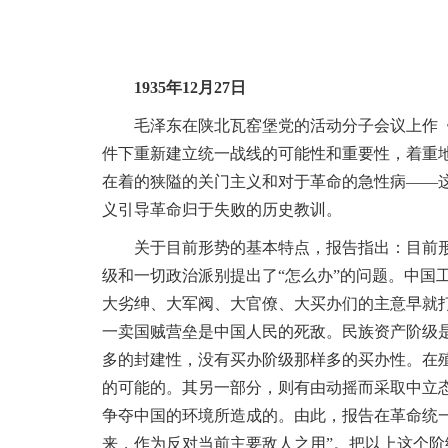
1935年12月27日
毛泽东在陕北瓦窑堡党的活动分子会议上作《论
件下重新建立统一战线的可能性和重要性，着重
在着的狭隘的关门主义和对于革命的急性病——
义引导革命归于失败的历史教训。
关于目前形势的基本特点，报告指出：目前形势
级和一切政治派别提出了“怎么办”的问题。中
大劣绅、大军阀、大官僚、大买办们的主意早就
一卖国贼营垒是中国人民的死敌。民族资产阶级
多的封建性，没有买办阶级那样多的买办性。在
的可能的。其另一部分，则有由动摇而采取中立
争夺中国的环境所造成的。由此，报告在革命统
来，作为反对当前主要敌人之用”。把以上这个