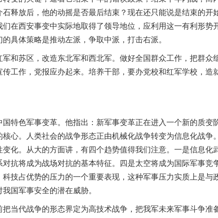
介石释放后，他的动摇是否最后结束？现在还只能说是结束的开
我们在西安事变中实际地取得了领导地位，应利用这一有利形势
们的具体策略是推动左派，争取中派，打击右派。
和苏区，改造东北军和西北军。做好全国群众工作，把群众组
宣传工作，党报应办起来。培养干部，要办党校和红军学校，造
特色军事变革。他指出：新军事变革正在进入一个新的质变阶
的核心。人类社会的战争形态正由机械化战争转变为信息化战争
性变化。从大的方面讲，有四个趋势值得我们注意。一是信息化
系对抗将成为战场对抗的基本特征。四是太空将成为国际军事竞
、科技占优势的压力的一个重要表现，这种军事压力实质上是与
对我国军事安全的潜在威胁。
当代战争的形态界定为高技术战争，把我军未来军事斗争准备