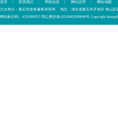
首页
|
联系我们
|
帮助信息
|
网站证明
|
网站地图
进
开
入
内
主办单位：黄石市政务服务管理局 地址：湖北省黄石市开发区·铁山区园博大道
底
容
网站标识码：4202000055 鄂公网安备42020402000046号 Copyright huangshi Al
部
视
功
窗
您
能
区
已
服
离
务
开
区，
底
本
部
区
功
域
能
包
服
含
务
5
区
个
链
接，
1
个
图
片，