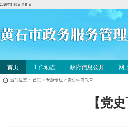
2026年8月9日 星期日
您
首页
工作动态
政府信息公开
网
已
进
当前位置： 首页 > 专题专栏 > 党史学习教育
入
站
点
您
【党史
导
已
航
进
区，
入
本
内
区
容