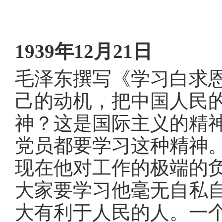
域
视
包
窗
含
区，
6
本
个
1939年12月21日
区
链
域
接，
包
毛泽东撰写《学习白求
按
含
tab
1
键
己的动机，把中国人民
个
浏
链
览
神
？
这是国际主义的精
接，
信
1
息
党员都要学习这种精神
个
图
片，
现在他对工作的极端的
按
tab
大家要学习他毫无自私
键
浏
大有利于人民的人
。
一
览