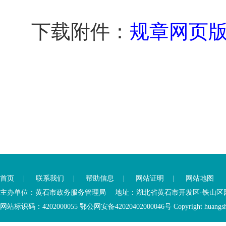
下载附件：
规章网页
您
您
已
已
离
首页
|
联系我们
|
帮助信息
|
网站证明
|
网站地图
进
开
入
内
主办单位：黄石市政务服务管理局 地址：湖北省黄石市开发区·铁山区园博大道
底
容
网站标识码：4202000055 鄂公网安备42020402000046号 Copyright huangshi Al
部
视
功
窗