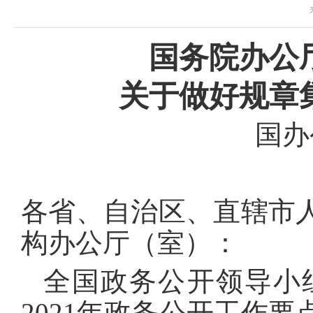
域
视
包
窗
含
区，
6
国务院办公
本
个
区
链
域
关于做好规章
接，
包
按
含
tab
国办
1
键
个
浏
链
览
接，
信
5
息
个
各省、自治区、直辖市
图
片，
构办公厅（室）：
按
tab
键
全国政务公开领导小
浏
览
2021年政务公开工作要