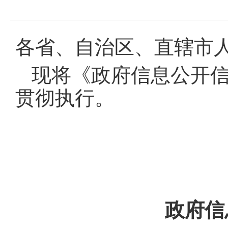
域
视
包
窗
含
区，
6
本
各省、自治区、直辖市人
个
区
链
域
接，
现将《政府信息公开
包
按
含
tab
贯彻执行
。
按
键
tab
浏
键
览
浏
信
览
息
信
息
政府信