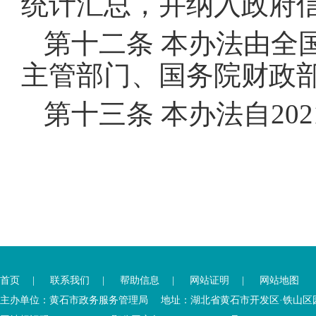
统计汇总，并纳入政府
第十二条 本办法由全
主管部门、国务院财政
第十三条 本办法自20
您
您
已
已
离
首页
|
联系我们
|
帮助信息
|
网站证明
|
网站地图
进
开
入
内
主办单位：黄石市政务服务管理局 地址：湖北省黄石市开发区·铁山区园博大道
底
容