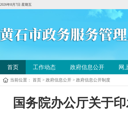
2026年8月7日 星期五
您
首页
工作动态
政府信息公开
网
已
进
当前位置： 首页 > 政府信息公开 > 政府信息公开制度
入
站
点
您
国务院办公厅关于印
导
已
航
进
区，
入
本
内
区
容