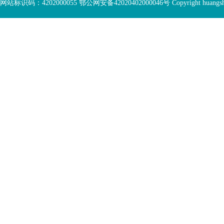
网站标识码：4202000055 鄂公网安备42020402000046号 Copyright huangshi Al
部
视
功
窗
您
能
区
已
服
离
务
开
区，
底
本
部
区
功
域
能
包
服
含
务
5
区
个
链
接，
1
个
图
片，
按
tab
键