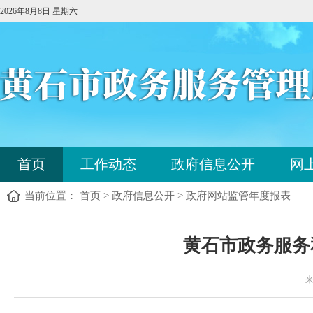
2026年8月8日 星期六
您
首页
工作动态
政府信息公开
网
已
进
当前位置： 首页 > 政府信息公开 > 政府网站监管年度报表
入
站
点
您
导
黄石市政务服务
已
航
进
区，
入
来
本
内
区
容