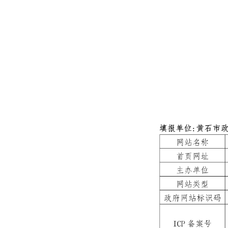
域
视
包
窗
含
区，
6
本
个
区
链
域
接，
包
按
含
tab
3
键
个
浏
图
览
片，
信
按
息
tab
键
浏
览
信
息