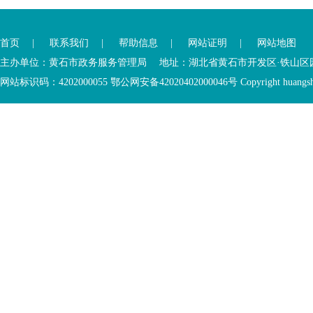
您
您
已
已
离
首页
|
联系我们
|
帮助信息
|
网站证明
|
网站地图
进
开
入
内
主办单位：黄石市政务服务管理局 地址：湖北省黄石市开发区·铁山区园博大道
底
容
网站标识码：4202000055 鄂公网安备42020402000046号 Copyright huangshi Al
部
视
功
窗
您
能
区
已
服
离
务
开
区，
底
本
部
区
功
域
能
包
服
含
务
5
区
个
链
接，
1