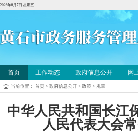
2026年8月7日 星期五
您
首页
工作动态
政府信息公开
网
已
进
当前位置： 首页 > 政府信息公开 > 政策 > 规章
入
站
点
您
中华人民共和国长江保护
导
已
航
进
区，
人民代表大会常
入
本
内
区
容