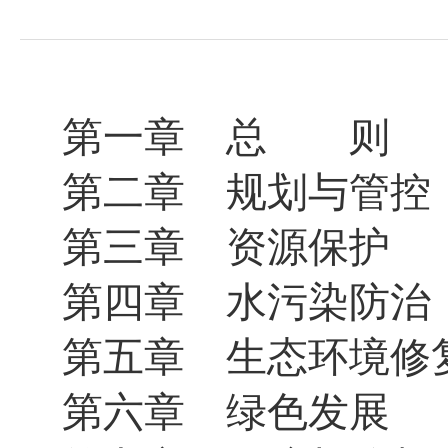
域
视
包
窗
含
区，
6
本
个
区
链
域
第一章 总 则
接，
包
按
含
tab
第二章 规划与管控
1
键
个
浏
链
览
第三章 资源保护
接，
信
按
息
tab
第四章 水污染防治
键
浏
第五章 生态环境修
览
信
息
第六章 绿色发展