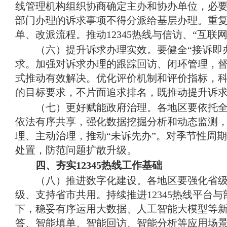
线管理机构组织协商确定主办和协办单位，必
部门办理的诉求事项不得分派给基层办理
。
重
单、改派流程
。
推动12345热线与信访、“互
（六）提升诉求办理实效
。
要健全“接诉即
求
。
加强对诉求办理的跟踪回访、闭环管理，
式推动有效解决
。
优化评价机制和评价指标，
的目标要求，不片面追求排名，既推动提升诉
（七）更好赋能政府治理
。
各地区要依托全
依法有序共享，强化数据挖掘分析和动态监测
理、主动治理，推动“未诉先办”
。
对季节性周期
处置，防范问题扩散升级
。
四、夯实12345热线工作基础
（八）推进数字化建设
。
各地区要强化省级
级、支持省市共用
。
持续推进12345热线平
下，稳妥有序运用大数据、人工智能大模型等新
答、智能填单、智能回访、智能分析等应用场