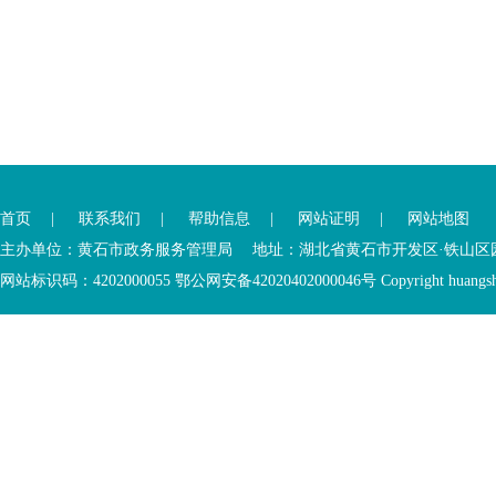
您
您
已
已
离
首页
|
联系我们
|
帮助信息
|
网站证明
|
网站地图
进
开
入
内
主办单位：黄石市政务服务管理局 地址：湖北省黄石市开发区·铁山区园博大道
底
容
网站标识码：4202000055 鄂公网安备42020402000046号 Copyright huangshi Al
部
视
功
窗
您
能
区
已
服
离
务
开
区，
底
本
部
区
功
域
能