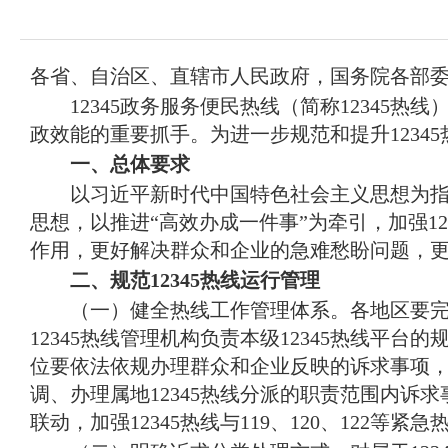
域
视
包
窗
含
区，
6
各省、自治区、直辖市人民政府，国务院各部
本
个
区
12345政务服务便民热线（简称1234
链
域
接，
政效能的重要抓手
。
为进一步规范和提升123
包
按
一、总体要求
含
tab
按
键
以习近平新时代中国特色社会主义思想为
tab
浏
思想，以推进“高效办成一件事”为牵引，加强1
键
览
浏
作用，更好解决群众和企业的急难愁盼问题，
信
览
息
二、规范12345热线运行管理
信
息
（一）健全热线工作管理体系
。
各地区要完
12345热线管理机构负责本级12345热线
位要依法依规办理群众和企业反映的诉求事项，及
调、办理属地12345热线分派的职责范围内诉
联动，加强12345热线与119、120、122