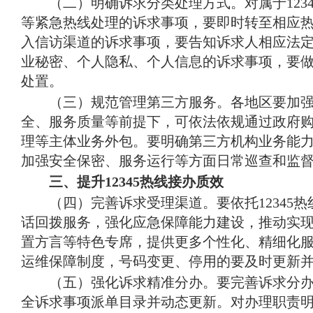
（二）明确诉求分类处理方式
。
对属于12
等紧急热线处理的诉求事项，要即时转至相应
入信访渠道的诉求事项，要告知诉求人相应法
业秘密、个人隐私、个人信息的诉求事项，要
处置
。
（三）规范管理第三方服务
。
各地区要加强
全、服务质量等前提下，可依法依规通过政府
理等主体业务外包
。
要明确第三方机构业务能
加强安全保密、服务运行等方面日常巡查和监
三、提升12345热线接办质效
（四）完善诉求受理渠道
。
要依托1234
话回拨服务，强化应急保障能力建设，推动实
置方言等特色专席，提供更多个性化、精细化
运维保障制度，号码变更、停用的要及时更新
（五）强化诉求精准分办
。
要完善诉求分办
全诉求事项派单目录并动态更新
。
对办理职责