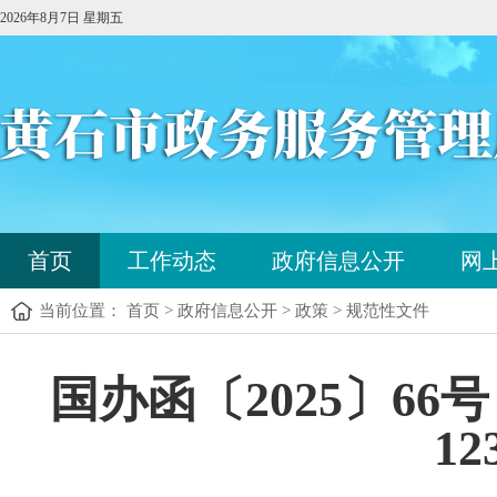
2026年8月7日 星期五
您
首页
工作动态
政府信息公开
网
已
进
当前位置： 首页 > 政府信息公开 > 政策 > 规范性文件
入
站
点
您
国办函〔2025〕6
导
已
航
进
区，
1
入
本
内
区
容