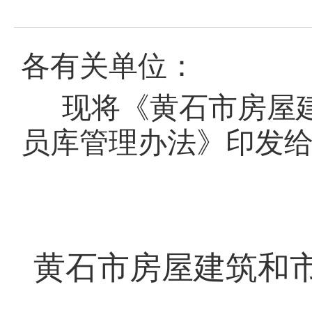
域
视
包
窗
含
区，
6
本
各有关单位：
个
区
链
域
接，
现将《黄石市
房屋
包
按
含
tab
1
键
员库管理办法
》印发
个
浏
链
览
接，
信
按
息
tab
键
浏
览
信
黄石市
房屋建筑和
息