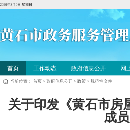
2026年8月9日 星期日
您
首页
工作动态
政府信息公开
网
已
进
当前位置： 首页 > 政府信息公开 > 政策 > 规范性文件
入
站
点
您
关于印发《黄石市房
导
已
航
进
区，
成员
入
本
内
区
容