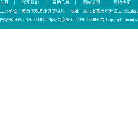
首页
|
联系我们
|
帮助信息
|
网站证明
|
网站地图
进
开
入
内
主办单位：黄石市政务服务管理局 地址：湖北省黄石市开发区·铁山区园博大道
底
容
网站标识码：4202000055 鄂公网安备42020402000046号 Copyright huangshi Al
部
视
功
窗
您
能
区
已
服
离
务
开
区，
底
本
部
区
功
域
能
包
服
含
务
5
区
个
链
接，
2
个
图
片，