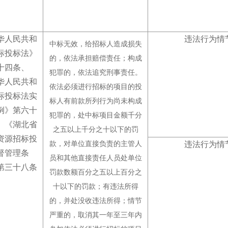
华人民共和
违法行为情
中标无效，给招标人造成损失
标投标法》
的，依法承担赔偿责任
；
构成
十四条、
犯罪的，依法追究刑事责任
。
华人民共和
依法必须进行招标的项目的投
标投标法实
标人有前款所列行为尚未构成
例》第六十
犯罪的，处中标项目金额千分
、《湖北省
之五以上千分之十以下的罚
资源招标投
款，对单位直接负责的主管人
违法行为情
督管理条
员和其他直接责任人员处单位
第三十八条
罚款数额百分之五以上百分之
十以下的罚款
；
有违法所得
的，并处没收违法所得
；
情节
严重的，取消其一年至三年内