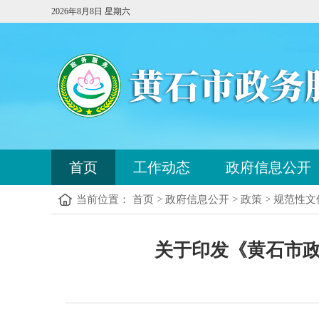
2026年8月8日 星期六
您
首页
工作动态
政府信息公开
已
进
当前位置： 首页 > 政府信息公开 > 政策 > 规范性文
入
站
点
您
导
关于印发《黄石市
已
航
进
区，
入
本
内
区
容