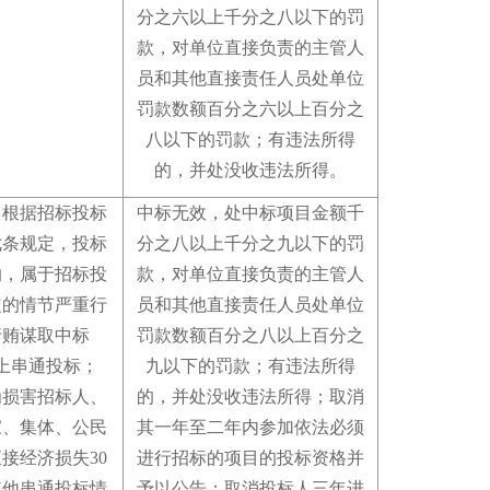
分之六以上千分之八以下的罚
款，对单位直接负责的主管人
员和其他直接责任人员处单位
罚款数额百分之六以上百分之
八以下的罚款
；
有违法所得
的，并处没收违法所得
。
，根据招标投标
中标无效，处中标项目金额千
七条规定，投标
分之八以上千分之九以下的罚
的，属于招标投
款，对单位直接负责的主管人
定的情节严重行
员和其他直接责任人员处单位
行贿谋取中标
罚款数额百分之八以上百分之
上串通投标
；
九以下的罚款
；
有违法所得
为损害招标人、
的，并处没收违法所得
；
取消
家、集体、公民
其一年至二年内参加依法必须
接经济损失30
进行招标的项目的投标资格并
其他串通投标情
予以公告
；
取消投标人三年进