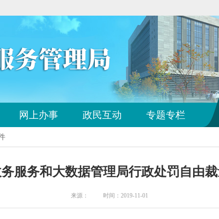
您
网上办事
政民互动
专题专栏
已
离
件
开
站
点
政务服务和大数据管理局行政处罚自由裁
导
航
区
来源： 时间：2019-11-01