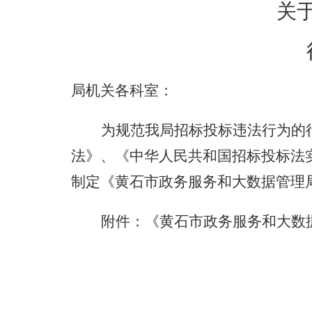
域
关
视
包
窗
含
区，
6
本
个
区
链
域
接，
局机关各科室：
包
按
含
tab
1
为规范我局招标投标违法行为的
键
个
浏
法》、《中华人民共和国招标投标法
链
览
接，
信
制定《黄石市政务服务和大数据管理
按
息
tab
键
附件：《黄石市政务服务和大数
浏
览
信
息