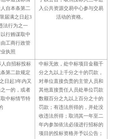
标人自本条第二
入公共资源交易中心参与交易
限届满之日起3
活动的资格
。
违法行为之一
、以行贿谋取中
，由工商行政管
营业执照
标人自招标投标
中标无效，处中标项目金额千
七条第二款规定
分之九以上千分之十的罚款，
之日起3年内又
对单位直接负责的主管人员和
为之一的，或者
其他直接责任人员处单位罚款
谋取中标情节特
数额百分之九以上百分之十的
的
罚款
；
有违法所得的，并处没
收违法所得
；
取消其一年至二
年内参加依法必须进行招标的
项目的投标资格并予以公告
；