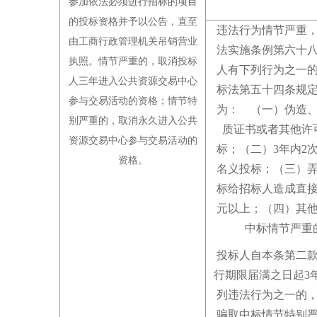
参加依法必须进行招标的项目
的投标资格并予以公告，直至
违法行为情节严重
由工商行政管理机关吊销营业
法实施条例第六十
执照
。
情节严重的，取消投标
人有下列行为之一
人三年进入公共资源交易中心
标法第五十四条规
参与交易活动的资格
；
情节特
为： （一）伪造
别严重的，取消永久进入公共
质证书或者其他许
资源交易中心参与交易活动的
标
；
（二）3年内2
资格
。
名义投标
；
（三）
标给招标人造成直接
元以上
；
（四）其
中标情节严重
投标人自本条第二
行期限届满之日起3
列违法行为之一的
骗取中标情节特别