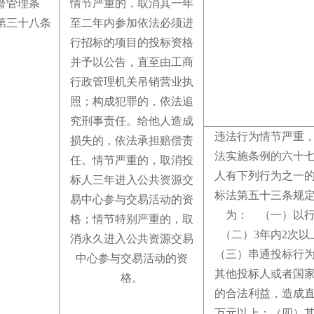
督管理条
情节严重的，取消其一年
第三十八条
至二年内参加依法必须进
行招标的项目的投标资格
并予以公告，直至由工商
行政管理机关吊销营业执
照
；
构成犯罪的，依法追
究刑事责任
。
给他人造成
违法行为情节严重
损失的，依法承担赔偿责
法实施条例的六十
任
。
情节严重的，取消投
人有下列行为之一
标人三年进入公共资源交
标法第五十三条规
易中心参与交易活动的资
为： （一）以
格
；
情节特别严重的，取
（二）3年内2次以
消永久进入公共资源交易
（三）串通投标行
中心参与交易活动的资
其他投标人或者国
格
。
的合法利益，造成直
万元以上
；
（四）