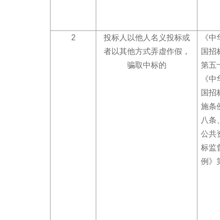
2
投标人以他人名义投标或
《中
者以其他方式弄虚作假，
国招
骗取中标的
第五
《中
国招
施条
八条
公共
标监
例》