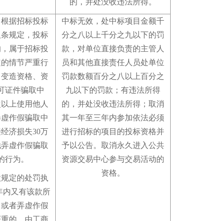
的，并处没收违法所得
。
，根据招标投标
中标无效，处中标项目金额千
八条规定，投标
分之八以上千分之九以下的罚
的，属于招标投
款，对单位直接负责的主管人
定的情节严重行
员和其他直接责任人员处单位
、变造资格、资
罚款数额百分之八以上百分之
可证件骗取中
九以下的罚款
；
有违法所得
次以上使用他人
的，并处没收违法所得
；
取消
弄虚作假骗取中
其一年至三年内参加依法必须
经济损失30万
进行招标的项目的投标资格并
他弄虚作假骗取
予以公告
。
取消永久进入公共
的行为
。
资源交易中心参与交易活动的
资格
。
款规定的处罚执
年内又有该款所
，或者弄虚作假
严重的，由工商