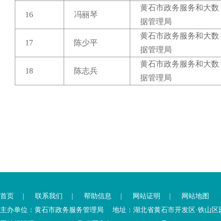
黄石市政务服务和大数
16
冯丽琴
据管理局
黄石市政务服务和大数
17
陈少平
据管理局
黄石市政务服务和大数
18
陈志兵
据管理局
您
您
已
已
离
首页
|
联系我们
|
帮助信息
|
网站证明
|
网站地图
进
开
入
内
主办单位：黄石市政务服务管理局 地址：湖北省黄石市开发区·铁山区园博大道
底
容