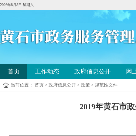
2026年8月8日 星期六
您
首页
工作动态
政府信息公开
网
已
进
当前位置： 首页 > 政府信息公开 > 政策 > 规范性文件
入
站
点
您
导
2019年黄石
已
航
进
区，
入
本
内
区
容