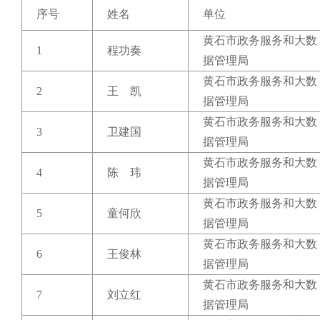
域
视
序号
姓名
单位
包
窗
含
黄石市政务服务和大数
区，
6
1
程功奏
本
个
据管理局
区
链
黄石市政务服务和大数
域
接，
2
王 凯
据管理局
包
按
含
tab
黄石市政务服务和大数
按
3
卫建国
键
据管理局
tab
浏
键
览
黄石市政务服务和大数
4
陈 玮
浏
信
据管理局
览
息
黄石市政务服务和大数
信
5
童何欣
息
据管理局
黄石市政务服务和大数
6
王俊林
据管理局
黄石市政务服务和大数
7
刘立红
据管理局