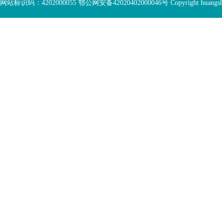
网站标识码：4202000055 鄂公网安备42020402000046号 Copyright huangshi Al
部
视
功
窗
您
能
区
已
服
离
务
开
区，
底
本
部
区
功
域
能
包
服
含
务
5
区
个
链
接，
1
个
图
片，
按
tab
键