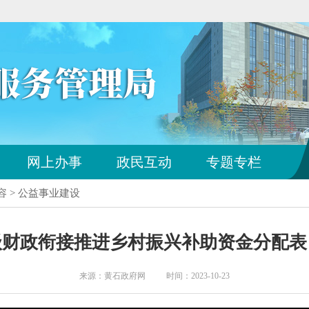
您
网上办事
政民互动
专题专栏
已
离
容 > 公益事业建设
开
站
点
市级财政衔接推进乡村振兴补助资金分配
导
航
区
来源：黄石政府网 时间：2023-10-23