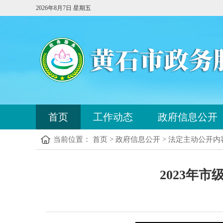
2026年8月7日 星期五
您
首页
工作动态
政府信息公开
已
进
当前位置： 首页 > 政府信息公开 > 法定主动公开内
入
站
点
您
导
2023年
已
航
进
区，
入
本
内
区
容