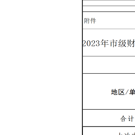
域
视
包
窗
含
区，
6
本
个
区
链
域
接，
包
按
含
tab
1
键
个
浏
图
览
片，
信
按
息
tab
键
浏
览
信
息