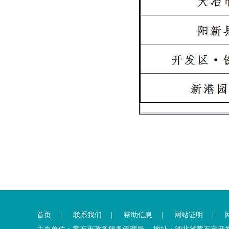
您
您
已
已
离
首页
|
联系我们
|
帮助信息
|
网站证明
|
进
开
入
内