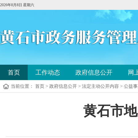
2026年8月8日 星期六
您
首页
工作动态
政府信息公开
网
已
进
当前位置： 首页 > 政府信息公开 > 法定主动公开内容 > 公益
入
站
点
您
黄石市地
导
已
航
进
区，
入
本
内
区
容