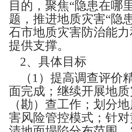
目的，聚焦
“
隐患在哪
题，推进地质灾害
“
隐
石市地质灾害防治能力
提供支撑
。
2
、具体目标
（
1
）提高调查评价
面完成
；
继续开展
地质
（勘）查工作
；
划分地
害风险管
控模式
；
针对
清地面塌陷分布范围、