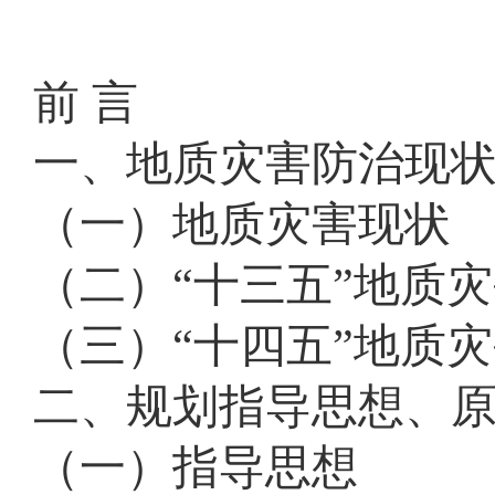
域
视
包
窗
含
区，
6
前 言
本
个
区
链
域
接，
一、地质灾害防治现
包
按
含
tab
26
键
（一）地质灾害现状
个
浏
链
览
（二）“十三五”地质
接，
信
按
息
tab
（三）“十四五”地质
键
浏
览
二、规划指导思想、
信
息
（一）指导思想