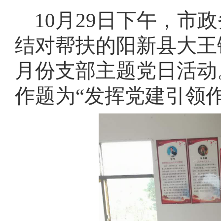
域
视
包
10月
29
日
下午
，
市政
窗
含
区，
6
结对帮扶的阳新县大王
本
个
区
链
域
接，
月份支部
主题党日活动
包
按
含
tab
作题为“发挥党建引领
2
键
个
浏
图
览
片，
信
按
息
tab
键
浏
览
信
息