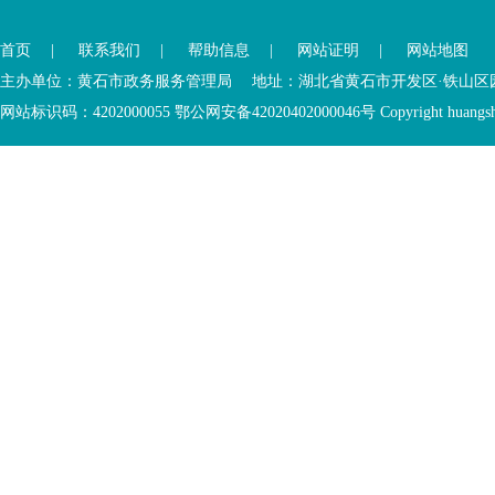
您
已
已
离
首页
|
联系我们
|
帮助信息
|
网站证明
|
网站地图
进
开
入
内
主办单位：黄石市政务服务管理局 地址：湖北省黄石市开发区·铁山区园博大道
底
容
网站标识码：4202000055 鄂公网安备42020402000046号 Copyright huangshi Al
部
视
功
窗
您
能
区
已
服
离
务
开
区，
底
本
部
区
功
域
能
包
服
含
务
5
区
个
链
接，
1
个