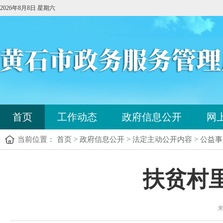
2026年8月8日 星期六
您
首页
工作动态
政府信息公开
网
已
进
当前位置： 首页 > 政府信息公开 > 法定主动公开内容 > 公益
入
站
点
您
扶贫村
导
已
航
进
区，
入
本
来
内
区
容