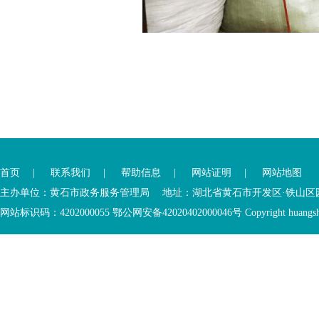
您
您
已
已
离
首页
|
联系我们
|
帮助信息
|
网站证明
|
网站地图
进
开
入
内
主办单位：黄石市政务服务管理局 地址：湖北省黄石市开发区·铁山区园博大道
底
容
网站标识码：4202000055 鄂公网安备42020402000046号 Copyright huangshi Al
部
视
功
窗
您
能
区
已
服
离
务
开
区，
底
本
部