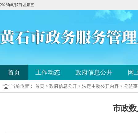
2026年8月7日 星期五
您
首页
工作动态
政府信息公开
网
已
进
当前位置： 首页 > 政府信息公开 > 法定主动公开内容 > 公益
入
站
点
您
导
市政数
已
航
进
区，
入
本
内
区
容