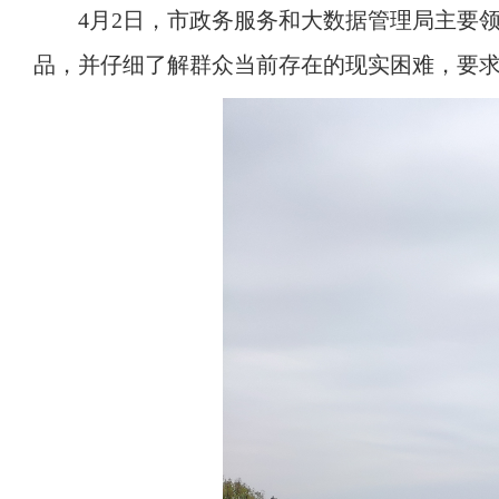
域
4月2日，市政务服务和大数据管理局主要
视
包
窗
含
品，并仔细了解群众当前存在的现实困难，要
区，
6
本
个
区
链
域
接，
包
按
含
tab
5
键
个
浏
图
览
片，
信
按
息
tab
键
浏
览
信
息