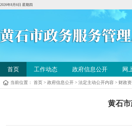
2026年8月6日 星期四
您
首页
工作动态
政府信息公开
网
已
进
当前位置： 首页 > 政府信息公开 > 法定主动公开内容 > 财政
入
站
点
您
导
黄石市
已
航
进
区，
入
本
内
区
容