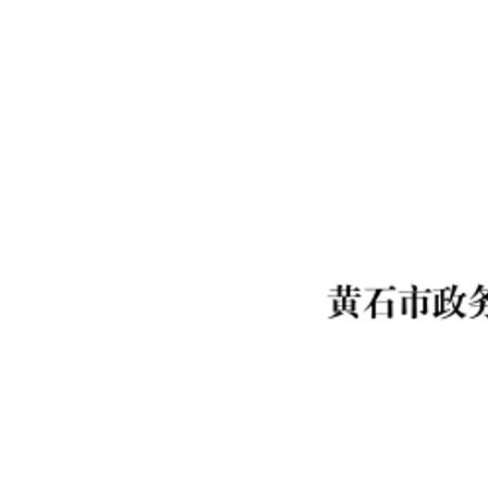
域
视
包
窗
含
区，
6
本
个
区
链
域
接，
包
按
含
tab
38
键
个
浏
图
览
片，
信
按
息
tab
键
浏
览
信
息