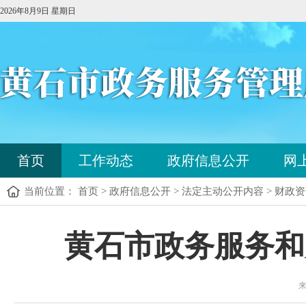
2026年8月9日 星期日
您
首页
工作动态
政府信息公开
网
已
进
当前位置： 首页 > 政府信息公开 > 法定主动公开内容 > 财政
入
站
点
您
黄石市政务服务和
导
已
航
进
区，
入
本
来
内
区
容