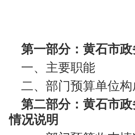
域
视
包
窗
含
区，
6
本
个
区
链
域
接，
包
按
第一部分：黄石市政
含
tab
14
键
个
浏
一、主要职能
图
览
片，
信
按
息
二、部门预算单位构
tab
键
浏
第二部分：黄石市政
览
信
情况说明
息