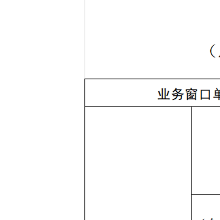
域
视
包
窗
含
区，
6
本
个
区
链
域
接，
包
按
含
tab
1
键
个
浏
图
览
片，
信
按
息
tab
键
浏
览
信
息