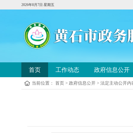
2026年8月7日 星期五
您
首页
工作动态
政府信息公开
已
进
当前位置： 首页 > 政府信息公开 > 法定主动公开内
入
站
点
您
导
已
航
进
区，
入
本
内
区
容