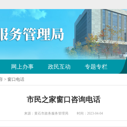
您
网上办事
政民互动
专题专栏
已
离
容 > 窗口电话
开
站
点
市民之家窗口咨询电话
导
航
区
来源：黄石市政务服务管理局 时间：2023-04-04