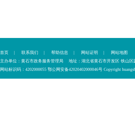
您
您
已
已
离
首页
|
联系我们
|
帮助信息
|
网站证明
|
网站地图
进
开
入
内
主办单位：黄石市政务服务管理局 地址：湖北省黄石市开发区·铁山区园博大道
底
容
网站标识码：4202000055 鄂公网安备42020402000046号 Copyright huangshi Al
部
视
功
窗
您
能
区
已
服
离
务
开
区，
底
本
部
区
功
域
能
包
服