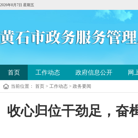
2026年8月7日 星期五
您
首页
工作动态
政府信息公开
网
已
进
当前位置： 首页 > 工作动态 > 政务要闻
入
站
点
您
收心归位干劲足，奋
导
已
航
进
区，
入
本
内
区
容