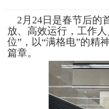
域
视
包
窗
含
区，
6
2月24日是春节后
本
个
区
链
放、高效运行，工作人
域
接，
包
按
位”，以“满格电”的
含
tab
3
键
个
篇章
。
浏
图
览
片，
信
按
息
tab
键
浏
览
信
息